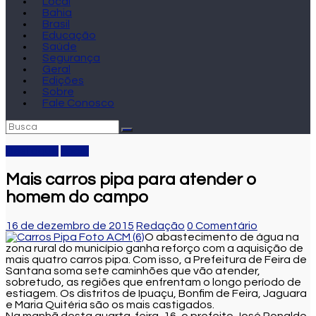
Local
Bahia
Brasil
Educação
Saúde
Segurança
Geral
Edições
Sobre
Fale Conosco
Destaque
Local
Mais carros pipa para atender o
homem do campo
16 de dezembro de 2015
Redação
0 Comentário
O abastecimento de água na
zona rural do município ganha reforço com a aquisição de
mais quatro carros pipa. Com isso, a Prefeitura de Feira de
Santana soma sete caminhões que vão atender,
sobretudo, as regiões que enfrentam o longo período de
estiagem. Os distritos de Ipuaçu, Bonfim de Feira, Jaguara
e Maria Quitéria são os mais castigados.
Na manhã desta quarta-feira, 16, o prefeito José Ronaldo