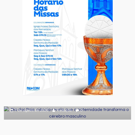
Comportamento
Curiosidades
Destaque
Dia dos Pais: ciência revela que a
paternidade transforma o cérebro
masculino
7 de agosto de 2026
Redação
0