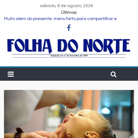
sábado, 8 de agosto, 2026
Últimos:
Muito além do presente: menu farto para compartilhar e
celebrar o Dia dos Pais
Dia dos Pais: ciência revela que a paternidade transforma o
cérebro masculino
Central de Eleições da Rede Bahia inicia nova rodada de
entrevistas com os candidatos ao Governo do Estado
Prefeitura de Feira executa obras de reforma e manutenção
em quatro praças.
Bruno Reis e Zé Cocá são recebidos por Wilson Cardoso para
visita às obras de modernização da UPB e destacam união do
municipalismo baiano