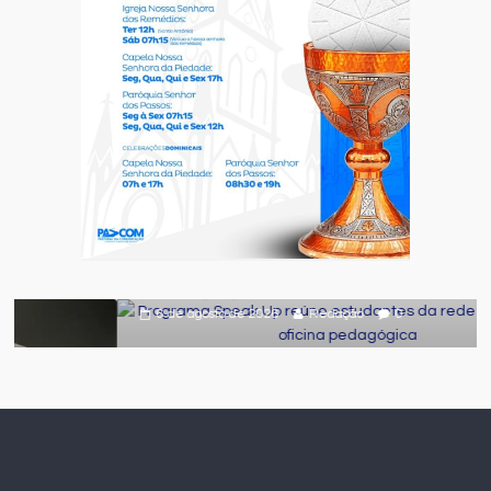
Destaque
Educação
Local
Programa Speak Up reúne estudantes
da rede municipal em oficina
pedagógica
6 de agosto de 2026
Redação
0
ram
as