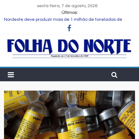
sexta-feira, 7 de agosto, 2026
Últimos:
Nordeste deve produzir mais de 1 milhão de toneladas de
algodão pela primeira vez, aponta Etene
Novas regras para notas fiscais entram em vigor; entenda o que
muda para as empresas
Programa Speak Up reúne estudantes da rede municipal em
oficina pedagógica
Estudante de Salvador é selecionada para intercâmbio em
tecnologia na China
FIEB lança Comitê das Cadeias Química e Petroquímica com o
objetivo de fortalecer o setor na Bahia