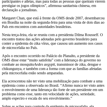
participantes e atletas, mas para todas as pessoas que queiram vierem
prestigiar os jogos olímpicos”, afirmoua sanitarista chinesa, em
declaração a jornalistas.
Margaret Chan, que está à frente da OMS desde 2007, desembarcou
em Brasília na noite da segunda-feira para uma visita de dois dias ao
País em encontros com autoridades brasileiras.
Nesta terça-feira, ela se reuniu com a presidenta Dilma Rousseff. O
encontro tratou das ações adotadas pelo governo brasileiro para
conter a epidemia do zika vírus, que causou um aumento nos casos
de microcefalia no País.
Após o encontro ocorrido no Palácio do Planalto, a presidente da
OMS disse estar “muito satisfeita” com a liderança do governo no
combate ao mosquito
Aedes aegypti
, transmissor de zika, dengue e
chikungunya, e também com a forma com que as famílias afetadas
pela microcefalia estão sendo amparadas.
Ela acrescentou não ter visto uma mobilização para combate a uma
epidemia como a observada no Brasil. “Afirmo nunca ter visto antes
o envolvimento de uma liderança tão forte de um presidente em um
problema como esse, tanto em velocidade de ações, seriedade,
amplo espectro e escala do seu envolvimento.”
Sobre as ações para controle da epidemia de microcefalia, ela