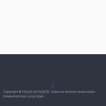
Copyright ©
FOLHA DO NORTE
. Todos os direitos reservados.
Hospedado por
Lince Web
.