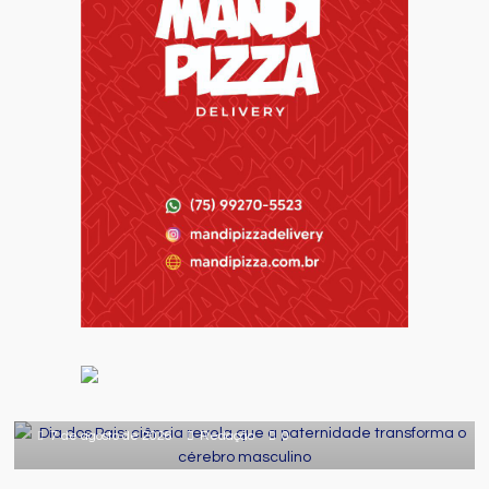
Comportamento
Curiosidades
Destaque
Dia dos Pais: ciência revela que a
paternidade transforma o cérebro
masculino
7 de agosto de 2026
Redação
0