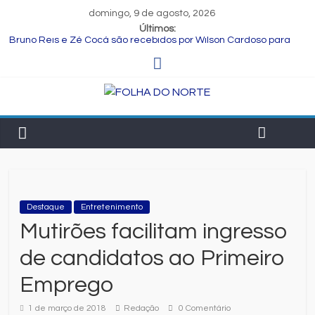
domingo, 9 de agosto, 2026
Últimos:
Bruno Reis e Zé Cocá são recebidos por Wilson Cardoso para
visita às obras de modernização da UPB e destacam união do
municipalismo baiano
Muito além do presente: menu farto para compartilhar e
celebrar o Dia dos Pais
Dia dos Pais: ciência revela que a paternidade transforma o
cérebro masculino
Central de Eleições da Rede Bahia inicia nova rodada de
entrevistas com os candidatos ao Governo do Estado
Prefeitura de Feira executa obras de reforma e manutenção
em quatro praças.
Destaque
Entretenimento
Mutirões facilitam ingresso
de candidatos ao Primeiro
Emprego
1 de março de 2018
Redação
0 Comentário