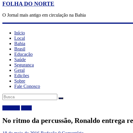
FOLHA DO NORTE
O Jornal mais antigo em circulação na Bahia
Início
Local
Bahia
Brasil
Educação
Saúde
Segurança
Geral
Edições
Sobre
Fale Conosco
Destaque
Local
No ritmo da percussão, Ronaldo entrega r