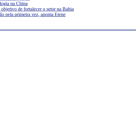
logia na China
bjetivo de fortalecer o setor na Bahia
ão pela primeira vez, aponta Etene