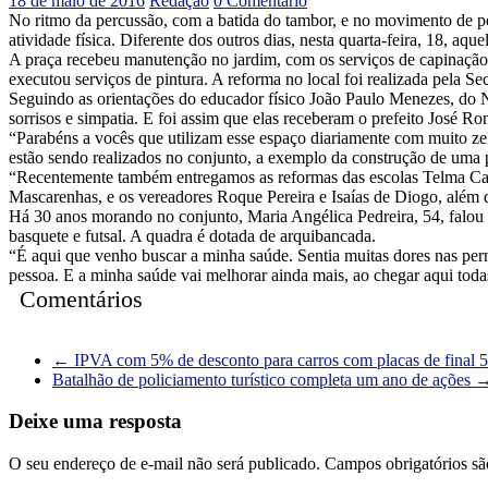
18 de maio de 2016
Redação
0 Comentário
No ritmo da percussão, com a batida do tambor, e no movimento de pe
atividade física. Diferente dos outros dias, nesta quarta-feira, 18, 
A praça recebeu manutenção no jardim, com os serviços de capinação, 
executou serviços de pintura. A reforma no local foi realizada pela S
Seguindo as orientações do educador físico João Paulo Menezes, do N
sorrisos e simpatia. E foi assim que elas receberam o prefeito José R
“Parabéns a vocês que utilizam esse espaço diariamente com muito ze
estão sendo realizados no conjunto, a exemplo da construção de uma 
“Recentemente também entregamos as reformas das escolas Telma Carn
Mascarenhas, e os vereadores Roque Pereira e Isaías de Diogo, além
Há 30 anos morando no conjunto, Maria Angélica Pedreira, 54, falou q
basquete e futsal. A quadra é dotada de arquibancada.
“É aqui que venho buscar a minha saúde. Sentia muitas dores nas perna
pessoa. E a minha saúde vai melhorar ainda mais, ao chegar aqui tod
Comentários
←
IPVA com 5% de desconto para carros com placas de final 5
Batalhão de policiamento turístico completa um ano de ações
Deixe uma resposta
O seu endereço de e-mail não será publicado.
Campos obrigatórios s