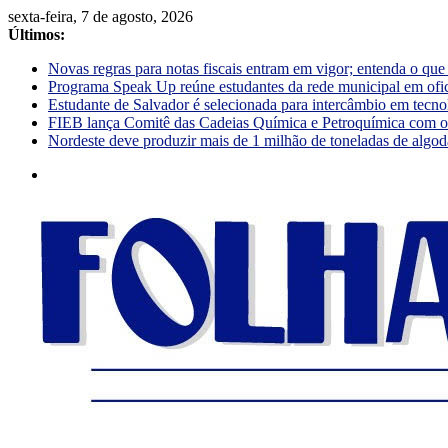
sexta-feira, 7 de agosto, 2026
Últimos:
Novas regras para notas fiscais entram em vigor; entenda o qu
Programa Speak Up reúne estudantes da rede municipal em ofi
Estudante de Salvador é selecionada para intercâmbio em tecno
FIEB lança Comitê das Cadeias Química e Petroquímica com o o
Nordeste deve produzir mais de 1 milhão de toneladas de algod