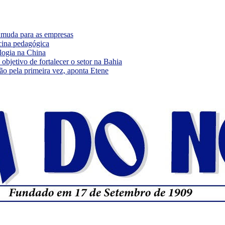
e muda para as empresas
cina pedagógica
logia na China
bjetivo de fortalecer o setor na Bahia
ão pela primeira vez, aponta Etene