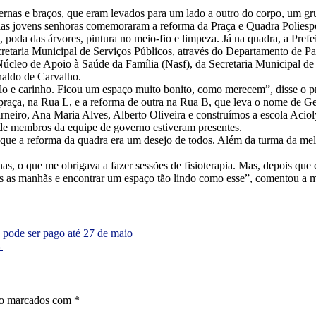
rnas e braços, que eram levados para um lado a outro do corpo, um gr
aquelas jovens senhoras comemoraram a reforma da Praça e Quadra Poliesp
poda das árvores, pintura no meio-fio e limpeza. Já na quadra, a Prefei
ecretaria Municipal de Serviços Públicos, através do Departamento de Pa
úcleo de Apoio à Saúde da Família (Nasf), da Secretaria Municipal de 
onaldo de Carvalho.
lo e carinho. Ficou um espaço muito bonito, como merecem”, disse o p
praça, na Rua L, e a reforma de outra na Rua B, que leva o nome de G
eiro, Ana Maria Alves, Alberto Oliveira e construímos a escola Aciol
 de membros da equipe de governo estiveram presentes.
ue a reforma da quadra era um desejo de todos. Além da turma da melho
s, o que me obrigava a fazer sessões de fisioterapia. Mas, depois que c
as as manhãs e encontrar um espaço tão lindo como esse”, comentou a 
 pode ser pago até 27 de maio
→
ão marcados com
*