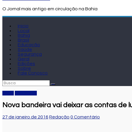
O Jornal mais antigo em circulação na Bahia
Início
Local
Bahia
Brasil
Educação
Saúde
Segurança
Geral
Edições
Sobre
Fale Conosco
Brasil
Destaque
Nova bandeira vai deixar as contas de 
27 de janeiro de 2016
Redação
0 Comentário