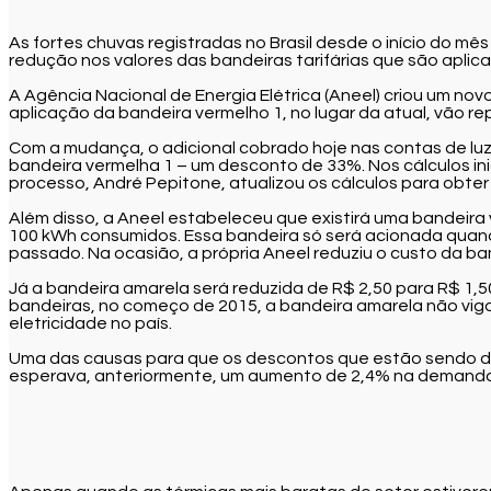
As fortes chuvas registradas no Brasil desde o início do mê
redução nos valores das bandeiras tarifárias que são apli
A Agência Nacional de Energia Elétrica (Aneel) criou um no
aplicação da bandeira vermelho 1, no lugar da atual, vão r
Com a mudança, o adicional cobrado hoje nas contas de luz d
bandeira vermelha 1 – um desconto de 33%. Nos cálculos ini
processo, André Pepitone, atualizou os cálculos para obte
Além disso, a Aneel estabeleceu que existirá uma bandeira 
100 kWh consumidos. Essa bandeira só será acionada quando
passado. Na ocasião, a própria Aneel reduziu o custo da ba
Já a bandeira amarela será reduzida de R$ 2,50 para R$ 1,
bandeiras, no começo de 2015, a bandeira amarela não vig
eletricidade no país.
Uma das causas para que os descontos que estão sendo dado
esperava, anteriormente, um aumento de 2,4% na demanda.