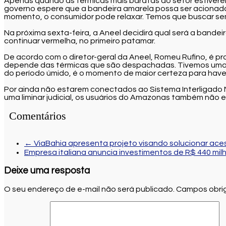
Apenas quando as térmicas mais baratas do setor estivere
governo espere que a bandeira amarela possa ser acionada
momento, o consumidor pode relaxar. Temos que buscar sem
Na próxima sexta-feira, a Aneel decidirá qual será a bande
continuar vermelha, no primeiro patamar.
De acordo com o diretor-geral da Aneel, Romeu Rufino, é pr
depende das térmicas que são despachadas. Tivemos uma hid
do período úmido, é o momento de maior certeza para haver
Por ainda não estarem conectados ao Sistema Interligado Na
uma liminar judicial, os usuários do Amazonas também não 
Comentários
←
ViaBahia apresenta projeto visando solucionar aces
Empresa italiana anuncia investimentos de R$ 440 milh
Deixe uma resposta
O seu endereço de e-mail não será publicado.
Campos obrig