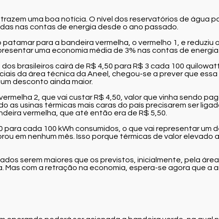
s trazem uma boa notícia. O nível dos reservatórios de água p
cadas nas contas de energia desde o ano passado.
vo patamar para a bandeira vermelha, o vermelho 1, e reduziu 
epresentar uma economia média de 3% nas contas de energia d
os brasileiros cairá de R$ 4,50 para R$ 3 cada 100 quilowatt
ciais da área técnica da Aneel, chegou-se a prever que essa 
r um desconto ainda maior.
vermelha 2, que vai custar R$ 4,50, valor que vinha sendo p
 as usinas térmicas mais caras do país precisarem ser ligad
ndeira vermelha, que até então era de R$ 5,50.
50 para cada 100 kWh consumidos, o que vai representar um d
orou em nenhum mês. Isso porque térmicas de valor elevado 
s serem maiores que os previstos, inicialmente, pela área t
 Mas com a retração na economia, espera-se agora que a a