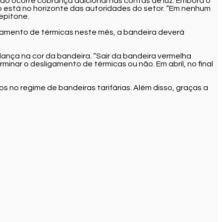
ão ocorre cobrança adicional nas contas de luz. Embora o
o está no horizonte das autoridades do setor. “Em nenhum
epitone.
ligamento de térmicas neste mês, a bandeira deverá
ança na cor da bandeira. “Sair da bandeira vermelha
ar o desligamento de térmicas ou não. Em abril, no final
 no regime de bandeiras tarifárias. Além disso, graças a