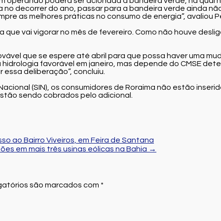
m operando poderá ser acionada a bandeira verde, na qual n
 no decorrer do ano, passar para a bandeira verde ainda nã
pre as melhores práticas no consumo de energia”, avaliou P
ira que vai vigorar no mês de fevereiro. Como não houve des
ovável que se espere até abril para que possa haver uma mud
rologia favorável em janeiro, mas depende do CMSE determin
 essa deliberação”, concluiu.
cional (SIN), os consumidores de Roraima não estão inseridos
estão sendo cobrados pelo adicional.
so ao Bairro Viveiros, em Feira de Santana
ões em mais três usinas eólicas na Bahia
→
atórios são marcados com
*