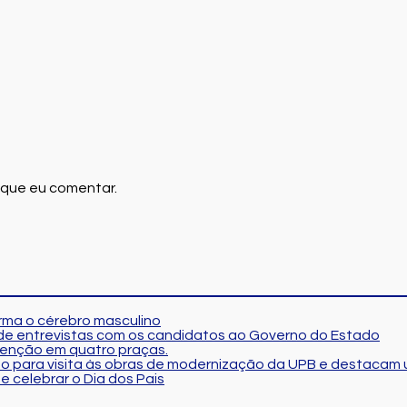
 que eu comentar.
orma o cérebro masculino
a de entrevistas com os candidatos ao Governo do Estado
tenção em quatro praças.
so para visita às obras de modernização da UPB e destacam 
e celebrar o Dia dos Pais