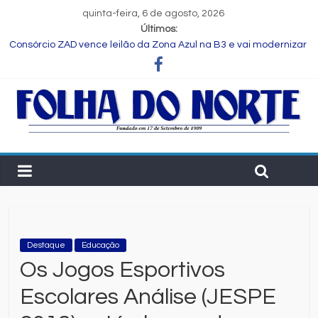
quinta-feira, 6 de agosto, 2026
Últimos:
Consórcio ZAD vence leilão da Zona Azul na B3 e vai modernizar
estacionamento rotativo de Feira de Santana
Programa Speak Up reúne estudantes da rede municipal em
oficina pedagógica
Estudante de Salvador é selecionada para intercâmbio em
tecnologia na China
FIEB lança Comitê das Cadeias Química e Petroquímica com o
objetivo de fortalecer o setor na Bahia
Nordeste deve produzir mais de 1 milhão de toneladas de
algodão pela primeira vez, aponta Etene
Destaque
Educação
Os Jogos Esportivos
Escolares Análise (JESPE