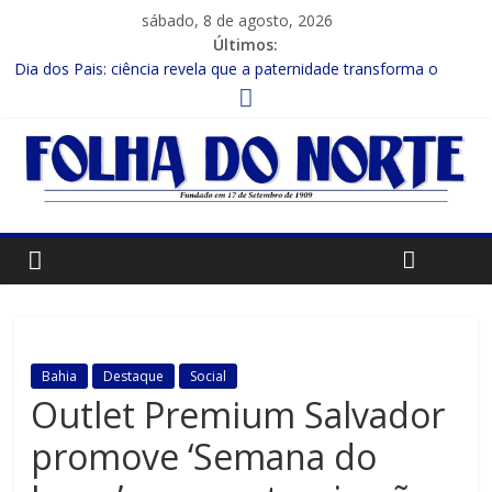
sábado, 8 de agosto, 2026
Últimos:
Dia dos Pais: ciência revela que a paternidade transforma o
cérebro masculino
Central de Eleições da Rede Bahia inicia nova rodada de
entrevistas com os candidatos ao Governo do Estado
Prefeitura de Feira executa obras de reforma e manutenção em
quatro praças.
Bruno Reis e Zé Cocá são recebidos por Wilson Cardoso para
visita às obras de modernização da UPB e destacam união do
municipalismo baiano
Muito além do presente: menu farto para compartilhar e
celebrar o Dia dos Pais
Bahia
Destaque
Social
Outlet Premium Salvador
promove ‘Semana do