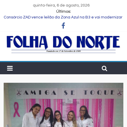
quinta-feira, 6 de agosto, 2026
Últimos:
Consórcio ZAD vence leilão da Zona Azul na B3 e vai modernizar
estacionamento rotativo de Feira de Santana
Programa Speak Up reúne estudantes da rede municipal em
oficina pedagógica
Estudante de Salvador é selecionada para intercâmbio em
tecnologia na China
FIEB lança Comitê das Cadeias Química e Petroquímica com o
objetivo de fortalecer o setor na Bahia
Nordeste deve produzir mais de 1 milhão de toneladas de
algodão pela primeira vez, aponta Etene