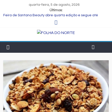
quarta-feira, 5 de agosto, 2026
Últimos:
Feira de Santana Beauty abre quarta edição e segue até
terça-feira com oportunidades de negócios e capacitação.
Consórcio ZAD vence leilão da Zona Azul na B3 e vai modernizar
estacionamento rotativo de Feira de Santana
Espumantes da Cooperativa Vinícola Garibaldi conquistam dois
ouros em premiação mundial na França
SKY retoma voo direto entre Salvador e Santiago do Chile a
partir de dezembro
CUCA e FLIFS Itinerante promovem Mostra Olney São Paulo – 90
Anos em agosto