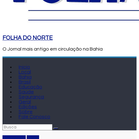
FOLHA DO NORTE
O Jornal mais antigo em circulação na Bahia
Início
Local
Bahia
Brasil
Educação
Saúde
Segurança
Geral
Edições
Sobre
Fale Conosco
Destaque
Geral