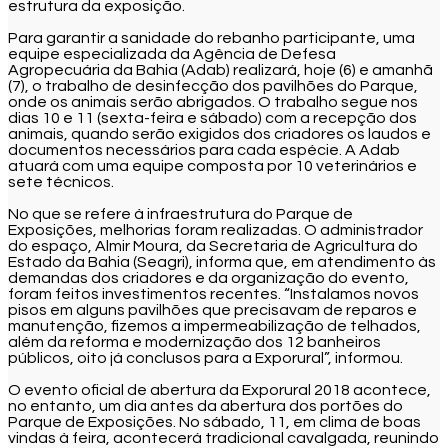
estrutura da exposição.
Para garantir a sanidade do rebanho participante, uma
equipe especializada da Agência de Defesa
Agropecuária da Bahia (Adab) realizará, hoje (6) e amanhã
(7), o trabalho de desinfecção dos pavilhões do Parque,
onde os animais serão abrigados. O trabalho segue nos
dias 10 e 11 (sexta-feira e sábado) com a recepção dos
animais, quando serão exigidos dos criadores os laudos e
documentos necessários para cada espécie. A Adab
atuará com uma equipe composta por 10 veterinários e
sete técnicos.
No que se refere à infraestrutura do Parque de
Exposições, melhorias foram realizadas. O administrador
do espaço, Almir Moura, da Secretaria de Agricultura do
Estado da Bahia (Seagri), informa que, em atendimento às
demandas dos criadores e da organização do evento,
foram feitos investimentos recentes. “Instalamos novos
pisos em alguns pavilhões que precisavam de reparos e
manutenção, fizemos a impermeabilização de telhados,
além da reforma e modernização dos 12 banheiros
públicos, oito já conclusos para a Exporural”, informou.
O evento oficial de abertura da Exporural 2018 acontece,
no entanto, um dia antes da abertura dos portões do
Parque de Exposições. No sábado, 11, em clima de boas
vindas à feira, acontecerá tradicional cavalgada, reunindo