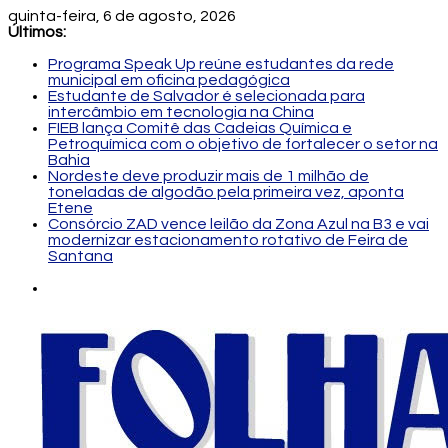
quinta-feira, 6 de agosto, 2026
Últimos:
Programa Speak Up reúne estudantes da rede
municipal em oficina pedagógica
Estudante de Salvador é selecionada para
intercâmbio em tecnologia na China
FIEB lança Comitê das Cadeias Química e
Petroquímica com o objetivo de fortalecer o setor na
Bahia
Nordeste deve produzir mais de 1 milhão de
toneladas de algodão pela primeira vez, aponta
Etene
Consórcio ZAD vence leilão da Zona Azul na B3 e vai
modernizar estacionamento rotativo de Feira de
Santana