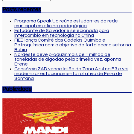
Posts recentes
Programa Speak Up reúne estudantes da rede
municipal em oficina pedagógica
Estudante de Salvador é selecionada para
intercâmbio em tecnologia na China
FIEB lança Comitê das Cadeias Química e
Petroquímica com o objetivo de fortalecer o setor na
Bahia
Nordeste deve produzir mais de 1 milhão de
toneladas de algodão pela primeira vez, aponta
Etene
Consórcio ZAD vence leilão da Zona Azul na B3 e vai
modernizar estacionamento rotativo de Feira de
Santana
Publicidade