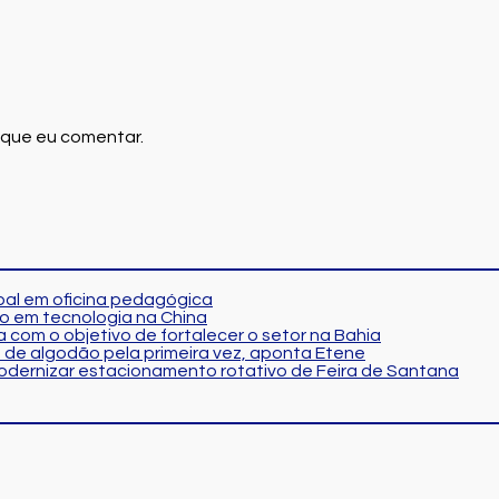
 que eu comentar.
al em oficina pedagógica
o em tecnologia na China
 com o objetivo de fortalecer o setor na Bahia
 de algodão pela primeira vez, aponta Etene
modernizar estacionamento rotativo de Feira de Santana