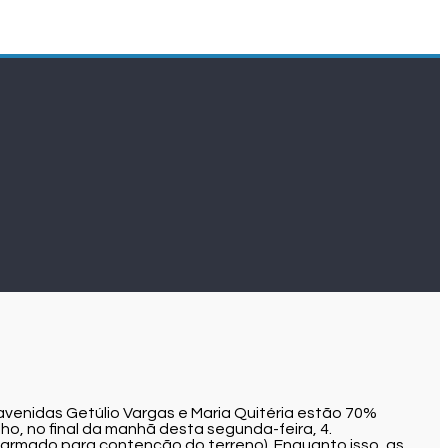
venidas Getúlio Vargas e Maria Quitéria estão 70%
, no final da manhã desta segunda-feira, 4.
o armado para contenção do terreno). Enquanto isso, as