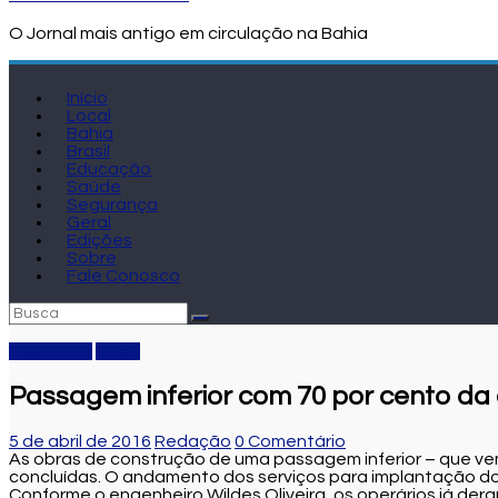
O Jornal mais antigo em circulação na Bahia
Início
Local
Bahia
Brasil
Educação
Saúde
Segurança
Geral
Edições
Sobre
Fale Conosco
Destaque
Local
Passagem inferior com 70 por cento da
5 de abril de 2016
Redação
0 Comentário
As obras de construção de uma passagem inferior – que ve
concluídas. O andamento dos serviços para implantação do
Conforme o engenheiro Wildes Oliveira, os operários já der