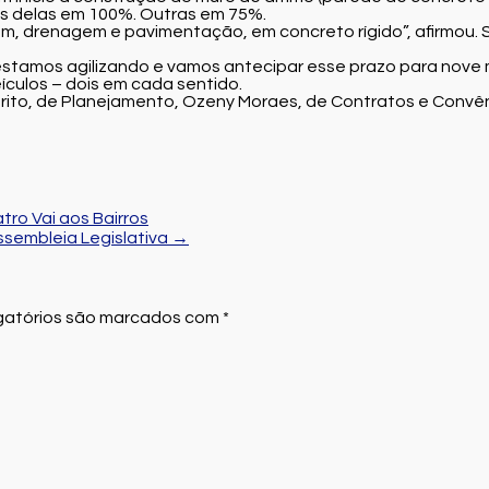
as delas em 100%. Outras em 75%.
gem, drenagem e pavimentação, em concreto rígido”, afirmou
estamos agilizando e vamos antecipar esse prazo para nove m
ículos – dois em cada sentido.
rito, de Planejamento, Ozeny Moraes, de Contratos e Convê
ro Vai aos Bairros
sembleia Legislativa
→
atórios são marcados com
*