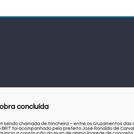
 obra concluída
m sendo chamada de trincheira – entre os cruzamentos das a
 BRT foi acompanhado pelo prefeito José Ronaldo de Carvalho
am inicio a construção do muro de arrimo (parede de concret