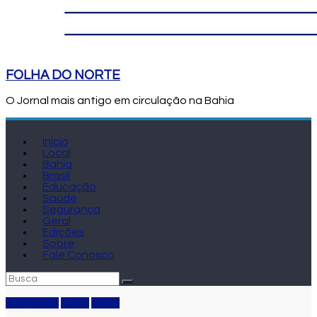
FOLHA DO NORTE
O Jornal mais antigo em circulação na Bahia
Início
Local
Bahia
Brasil
Educação
Saúde
Segurança
Geral
Edições
Sobre
Fale Conosco
Destaque
Geral
Local