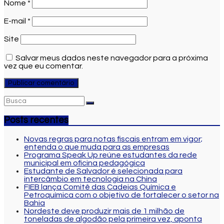
Nome
*
E-mail
*
Site
Salvar meus dados neste navegador para a próxima
vez que eu comentar.
Posts recentes
Novas regras para notas fiscais entram em vigor;
entenda o que muda para as empresas
Programa Speak Up reúne estudantes da rede
municipal em oficina pedagógica
Estudante de Salvador é selecionada para
intercâmbio em tecnologia na China
FIEB lança Comitê das Cadeias Química e
Petroquímica com o objetivo de fortalecer o setor na
Bahia
Nordeste deve produzir mais de 1 milhão de
toneladas de algodão pela primeira vez, aponta