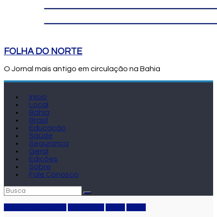
FOLHA DO NORTE
O Jornal mais antigo em circulação na Bahia
Início
Local
Bahia
Brasil
Educação
Saúde
Segurança
Geral
Edições
Sobre
Fale Conosco
Desenvolvimento
Destaque
Geral
Local