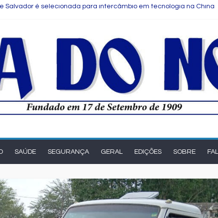
e Salvador é selecionada para intercâmbio em tecnologia na China
o presente: menu farto para compartilhar e celebrar o Dia dos Pais
hopping celebra o Dia dos Pais com programação musical especial
s para notas fiscais entram em vigor; entenda o que muda para as
eak Up reúne estudantes da rede municipal em oficina pedagógica
O
SAÚDE
SEGURANÇA
GERAL
EDIÇÕES
SOBRE
FA