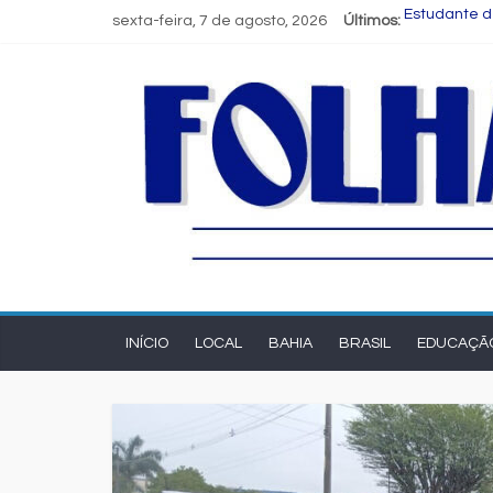
sexta-feira, 7 de agosto, 2026
Últimos:
Estudante d
Muito além d
Boulevard S
Novas regra
Programa Sp
INÍCIO
LOCAL
BAHIA
BRASIL
EDUCAÇÃ