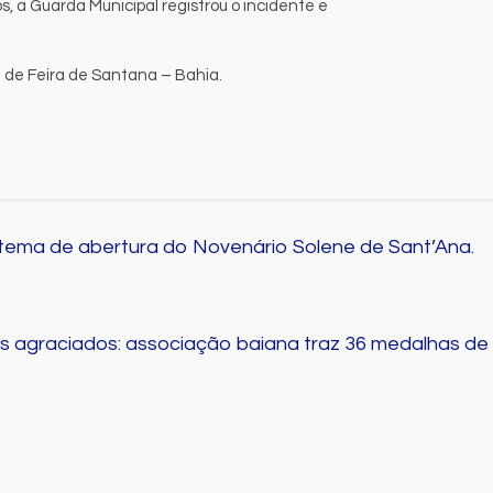
, a Guarda Municipal registrou o incidente e
al de Feira de Santana – Bahia.
tema de abertura do Novenário Solene de Sant’Ana.
ais agraciados: associação baiana traz 36 medalhas de
Destaque
Educação
Local
Programa Speak Up reúne
estudantes da rede municipal
em oficina pedagógica