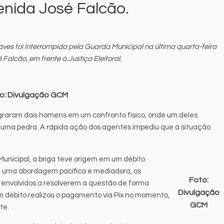
enida José Falcão.
ves foi interrompida pela Guarda Municipal na última quarta-feira
 Falcão, em frente à Justiça Eleitoral.
o: Divulgação GCM
agraram dois homens em um confronto físico, onde um deles
uma pedra. A rápida ação dos agentes impediu que a situação
nicipal, a briga teve origem em um débito
de uma abordagem pacífica e mediadora, os
Foto:
 envolvidos a resolverem a questão de forma
Divulgação
m débito realizou o pagamento via Pix no momento,
GCM
te.