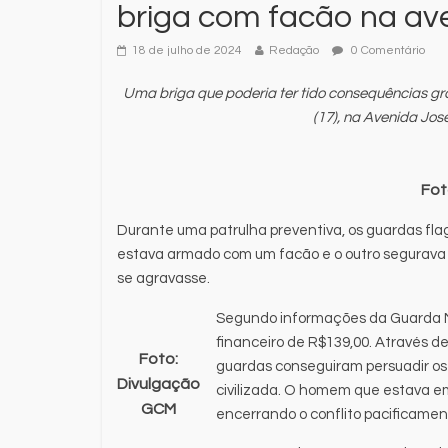
briga com facão na av
18 de julho de 2024
Redação
0 Comentário
Uma briga que poderia ter tido consequências gra
(17), na Avenida José
Fot
Durante uma patrulha preventiva, os guardas fl
estava armado com um facão e o outro segurava 
se agravasse.
Segundo informações da Guarda Mu
financeiro de R$139,00. Através 
Foto:
guardas conseguiram persuadir os
Divulgação
civilizada. O homem que estava e
GCM
encerrando o conflito pacificamen