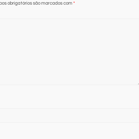
os obrigatórios são marcados com
*
6 de agosto de 2026
Redação
0
B
M
m
e