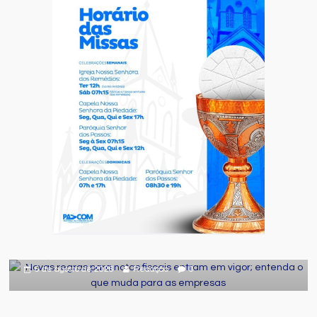
Destaque
Geral
Novas regras para notas fiscais entram
em vigor; entenda o que muda para as
empresas
6 de agosto de 2026
Redação
0