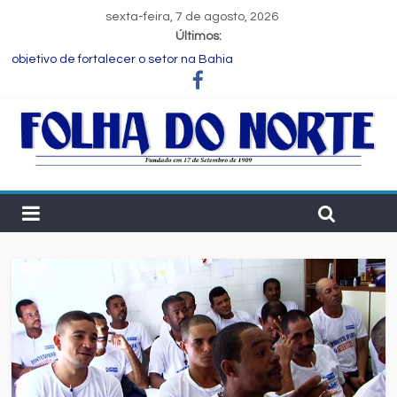
sexta-feira, 7 de agosto, 2026
Últimos:
FIEB lança Comitê das Cadeias Química e Petroquímica com o
objetivo de fortalecer o setor na Bahia
Nordeste deve produzir mais de 1 milhão de toneladas de
algodão pela primeira vez, aponta Etene
Novas regras para notas fiscais entram em vigor; entenda o que
muda para as empresas
Programa Speak Up reúne estudantes da rede municipal em
oficina pedagógica
Estudante de Salvador é selecionada para intercâmbio em
tecnologia na China