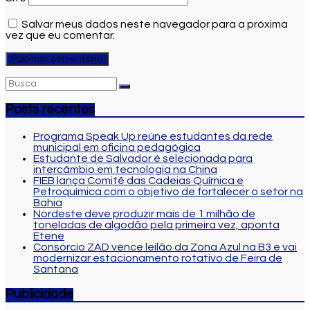
Salvar meus dados neste navegador para a próxima
vez que eu comentar.
Posts recentes
Programa Speak Up reúne estudantes da rede
municipal em oficina pedagógica
Estudante de Salvador é selecionada para
intercâmbio em tecnologia na China
FIEB lança Comitê das Cadeias Química e
Petroquímica com o objetivo de fortalecer o setor na
Bahia
Nordeste deve produzir mais de 1 milhão de
toneladas de algodão pela primeira vez, aponta
Etene
Consórcio ZAD vence leilão da Zona Azul na B3 e vai
modernizar estacionamento rotativo de Feira de
Santana
Publicidade