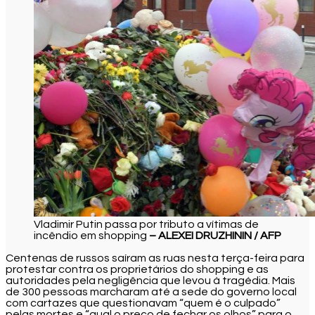
Vladimir Putin passa por tributo a vítimas de
incêndio em shopping
– ALEXEI DRUZHININ / AFP
Centenas de russos saíram as ruas nesta terça-feira para
protestar contra os proprietários do shopping e as
autoridades pela negligência que levou à tragédia. Mais
de 300 pessoas marcharam até a sede do governo local
com cartazes que questionavam “quem é o culpado”
pelas mortes e “qual o preço de fechar os olhos” para o