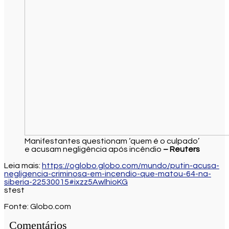
Manifestantes questionam ‘quem é o culpado’
e acusam negligência após incêndio
– Reuters
Leia mais:
https://oglobo.globo.com/mundo/putin-acusa-
negligencia-criminosa-em-incendio-que-matou-64-na-
siberia-22530015#ixzz5AwlhioKG
stest
Fonte: Globo.com
Comentários