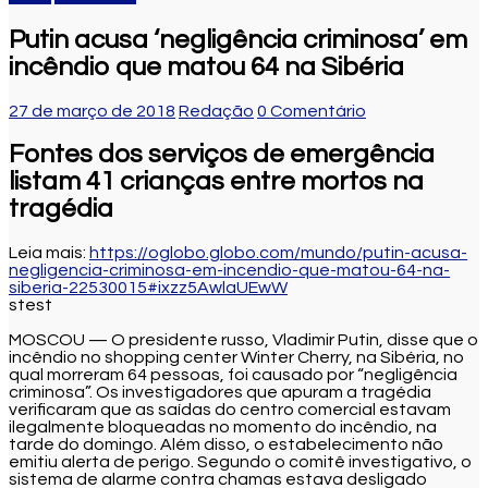
Putin acusa ‘negligência criminosa’ em
incêndio que matou 64 na Sibéria
27 de março de 2018
Redação
0 Comentário
Fontes dos serviços de emergência
listam 41 crianças entre mortos na
tragédia
Leia mais:
https://oglobo.globo.com/mundo/putin-acusa-
negligencia-criminosa-em-incendio-que-matou-64-na-
siberia-22530015#ixzz5AwlaUEwW
stest
MOSCOU — O presidente russo, Vladimir Putin, disse que o
incêndio no shopping center Winter Cherry, na Sibéria, no
qual morreram 64 pessoas, foi causado por “negligência
criminosa”. Os investigadores que apuram a tragédia
verificaram que as saídas do centro comercial estavam
ilegalmente bloqueadas no momento do incêndio, na
tarde do domingo. Além disso, o estabelecimento não
emitiu alerta de perigo. Segundo o comitê investigativo, o
sistema de alarme contra chamas estava desligado