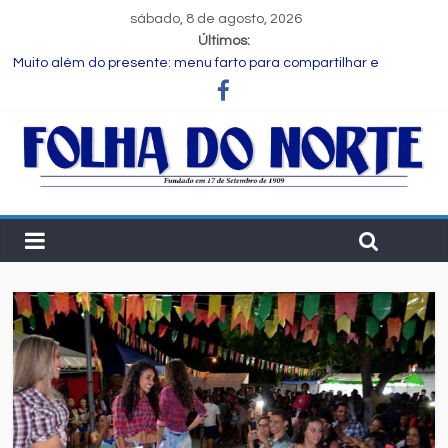
sábado, 8 de agosto, 2026
Últimos:
Muito além do presente: menu farto para compartilhar e
celebrar o Dia dos Pais
Dia dos Pais: ciência revela que a paternidade transforma o
cérebro masculino
Central de Eleições da Rede Bahia inicia nova rodada de
entrevistas com os candidatos ao Governo do Estado
Prefeitura de Feira executa obras de reforma e manutenção
em quatro praças.
Bruno Reis e Zé Cocá são recebidos por Wilson Cardoso para
visita às obras de modernização da UPB e destacam união do
municipalismo baiano