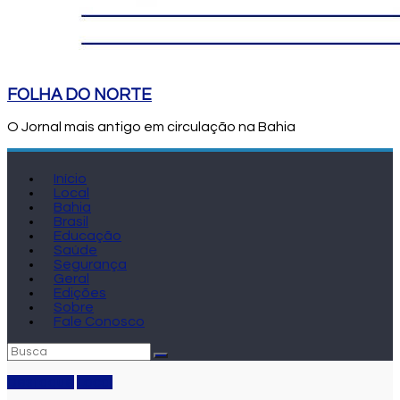
FOLHA DO NORTE
O Jornal mais antigo em circulação na Bahia
Início
Local
Bahia
Brasil
Educação
Saúde
Segurança
Geral
Edições
Sobre
Fale Conosco
Destaque
Local