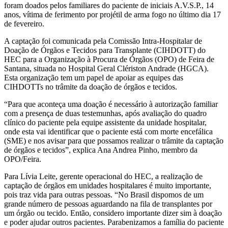
foram doados pelos familiares do paciente de iniciais A.V.S.P., 14
anos, vítima de ferimento por projétil de arma fogo no último dia 17
de fevereiro.
A captação foi comunicada pela Comissão Intra-Hospitalar de
Doação de Órgãos e Tecidos para Transplante (CIHDOTT) do
HEC para a Organização à Procura de Órgãos (OPO) de Feira de
Santana, situada no Hospital Geral Clériston Andrade (HGCA).
Esta organização tem um papel de apoiar as equipes das
CIHDOTTs no trâmite da doação de órgãos e tecidos.
“Para que aconteça uma doação é necessário à autorização familiar
com a presença de duas testemunhas, após avaliação do quadro
clínico do paciente pela equipe assistente da unidade hospitalar,
onde esta vai identificar que o paciente está com morte encefálica
(SME) e nos avisar para que possamos realizar o trâmite da captação
de órgãos e tecidos”, explica Ana Andrea Pinho, membro da
OPO/Feira.
Para Lívia Leite, gerente operacional do HEC, a realização de
captação de órgãos em unidades hospitalares é muito importante,
pois traz vida para outras pessoas. “No Brasil dispomos de um
grande número de pessoas aguardando na fila de transplantes por
um órgão ou tecido. Então, considero importante dizer sim à doação
e poder ajudar outros pacientes. Parabenizamos a família do paciente