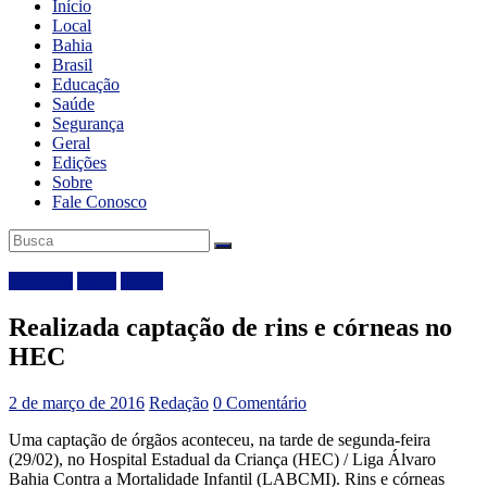
Início
Local
Bahia
Brasil
Educação
Saúde
Segurança
Geral
Edições
Sobre
Fale Conosco
Destaque
Local
Saúde
Realizada captação de rins e córneas no
HEC
2 de março de 2016
Redação
0 Comentário
Uma captação de órgãos aconteceu, na tarde de segunda-feira
(29/02), no Hospital Estadual da Criança (HEC) / Liga Álvaro
Bahia Contra a Mortalidade Infantil (LABCMI). Rins e córneas