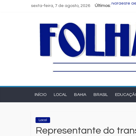
sexta-feira, 7 de agosto, 2026
Últimos:
Nordeste de
Novas regra
Programa Sp
Estudante d
FIEB lança 
INÍCIO
LOCAL
BAHIA
BRASIL
EDUCAÇÃ
Local
Representante do trans