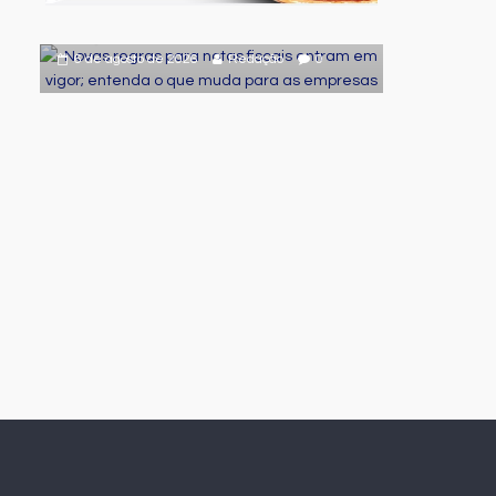
entenda o que muda para as
empresas
6 de agosto de 2026
Redação
0
Destaque
Program
estudant
em ofici
6 de agosto 