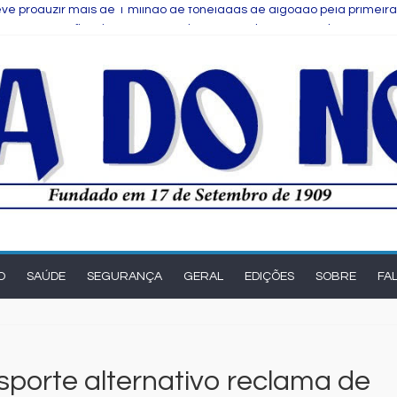
ve produzir mais de 1 milhão de toneladas de algodão pela primeira
s para notas fiscais entram em vigor; entenda o que muda para as
eak Up reúne estudantes da rede municipal em oficina pedagógica
e Salvador é selecionada para intercâmbio em tecnologia na China
Comitê das Cadeias Química e Petroquímica com o objetivo de fortale
O
SAÚDE
SEGURANÇA
GERAL
EDIÇÕES
SOBRE
FA
porte alternativo reclama de