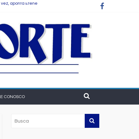
 vez, aponta Etene
 empresas
cer o setor na Bahia
LE CONOSCO