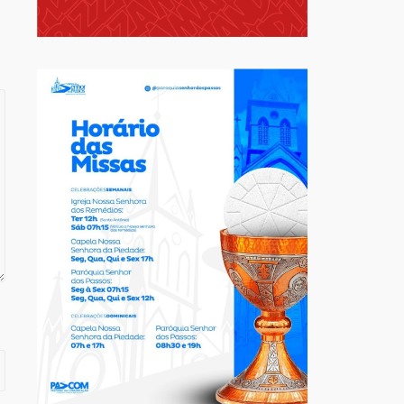
Destaque
Geral
Novas regras para notas
fiscais entram em vigor;