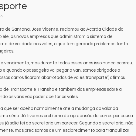
nsporte
io
ira de Santana, José Vicente, reclamou ao Acorda Cidade da
o ele, as novas empresas que administram o sistema de
data de validade nos vales, o que tem gerando problemas tanto
geiros.
 vencimento, mas durante todos esses anos isso nunca ocorreu.
o e quando o passageiro vai pegar a van, somos obrigados a
sos carros ficaram abarrotados de vales transporte”, afirmou.
ia de Transporte e Trânsito e também das empresas sobre a
do as vans vão poder aceitar os vales.
ia que ser aceito normalmente até a mudança do valor da
ema sério. Já tivemos problema de apreensão de carros por causa
 já solicitei da secretaria um parecer. Segundo a secretaria, não
mente, mas precisamos de um esclarecimento para tranquilizar