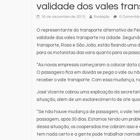
validade dos vales tra
16 de dezembro de 2015
Redação
0 Comentár
O representante do transporte alternativo de Fe
validade dos vales transporte na cidade. Segund
transporte, Rosa e São João, estão fixando uma 
para os motoristas das vans quanto para os passa
“As novas empresas começaram a colocar data de
O passageiro fica em dúvida se pega o vale ou nã
receber o vale transporte. Com essa mudança, nos
José Vicente cobrou uma explicação da secretar
situação, além de um esclarecimento de até quan
“Se não houve mudança de passagem, o vale ter
passagem, após 30 dias. Estamos tendo um probl
dessa situação, os cooperados me cobram isso e eu
tem nada certo e a gente pode trabalhar normal