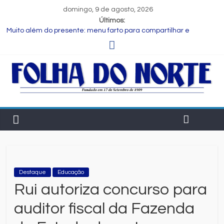
domingo, 9 de agosto, 2026
Últimos:
Muito além do presente: menu farto para compartilhar e
celebrar o Dia dos Pais
Dia dos Pais: ciência revela que a paternidade transforma o
cérebro masculino
Central de Eleições da Rede Bahia inicia nova rodada de
entrevistas com os candidatos ao Governo do Estado
Prefeitura de Feira executa obras de reforma e manutenção
em quatro praças.
Bruno Reis e Zé Cocá são recebidos por Wilson Cardoso para
visita às obras de modernização da UPB e destacam união do
municipalismo baiano
Destaque
Educação
Rui autoriza concurso para
auditor fiscal da Fazenda