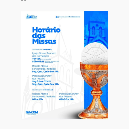
Comportamento
Curiosidades
Destaque
Dia dos Pais: ciência revela que a
paternidade transforma o cérebro
masculino