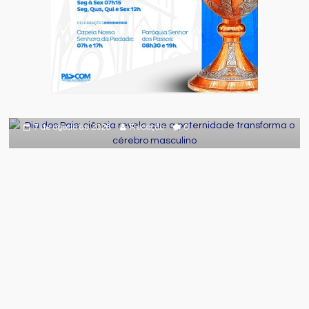
Comportamento
Curiosidades
Destaque
Dia dos Pais: ciência revela que a
paternidade transforma o cérebro
masculino
7 de agosto de 2026
Redação
0