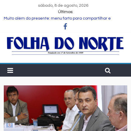
sábado, 8 de agosto, 2026
Últimos:
Muito além do presente: menu farto para compartilhar e
celebrar o Dia dos Pais
Dia dos Pais: ciência revela que a paternidade transforma o
cérebro masculino
Central de Eleições da Rede Bahia inicia nova rodada de
entrevistas com os candidatos ao Governo do Estado
Prefeitura de Feira executa obras de reforma e manutenção
em quatro praças.
Bruno Reis e Zé Cocá são recebidos por Wilson Cardoso para
visita às obras de modernização da UPB e destacam união do
municipalismo baiano