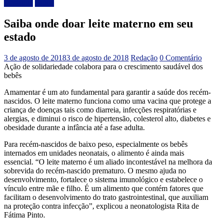
Destaque
Saúde
Saiba onde doar leite materno em seu
estado
3 de agosto de 2018
3 de agosto de 2018
Redação
0 Comentário
Ação de solidariedade colabora para o crescimento saudável dos
bebês
Amamentar é um ato fundamental para garantir a saúde dos recém-
nascidos. O leite materno funciona como uma vacina que protege a
criança de doenças tais como diarreia, infecções respiratórias e
alergias, e diminui o risco de hipertensão, colesterol alto, diabetes e
obesidade durante a infância até a fase adulta.
Para recém-nascidos de baixo peso, especialmente os bebês
internados em unidades neonatais, o alimento é ainda mais
essencial. “O leite materno é um aliado incontestável na melhora da
sobrevida do recém-nascido prematuro. O mesmo ajuda no
desenvolvimento, fortalece o sistema imunológico e estabelece o
vínculo entre mãe e filho. É um alimento que contém fatores que
facilitam o desenvolvimento do trato gastrointestinal, que auxiliam
na proteção contra infecção”, explicou a neonatologista Rita de
Fátima Pinto.