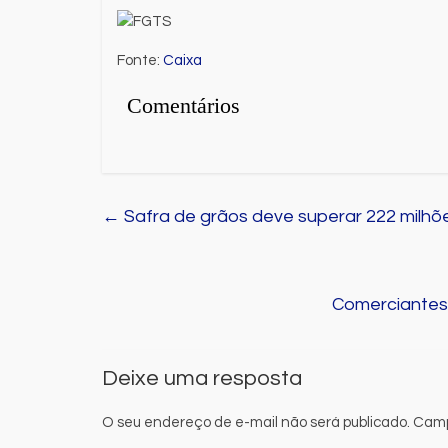
Fonte:
Caixa
Comentários
←
Safra de grãos deve superar 222 milhõ
Comerciantes
Bahia
Destaque
Bruno Reis 
recebidos p
Deixe uma resposta
Cardoso par
de moderni
O seu endereço de e-mail não será publicado.
Camp