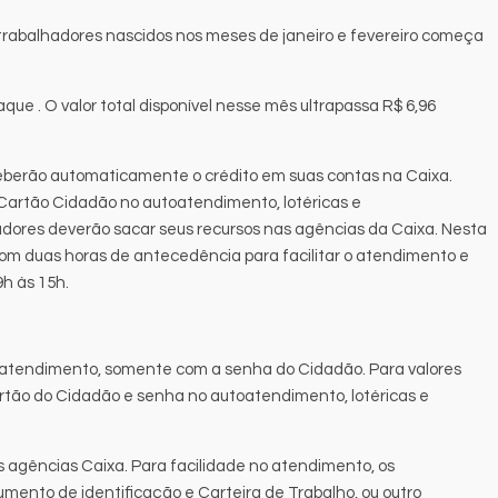
rabalhadores nascidos nos meses de janeiro e fevereiro começa
saque . O valor total disponível nesse mês ultrapassa R$ 6,96
ceberão automaticamente o crédito em suas contas na Caixa.
o Cartão Cidadão no autoatendimento, lotéricas e
dores deverão sacar seus recursos nas agências da Caixa. Nesta
com duas horas de antecedência para facilitar o atendimento e
h às 15h.
toatendimento, somente com a senha do Cidadão. Para valores
artão do Cidadão e senha no autoatendimento, lotéricas e
s agências Caixa. Para facilidade no atendimento, os
ento de identificação e Carteira de Trabalho, ou outro