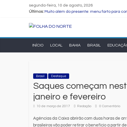
segunda-feira, 10 de agosto, 2026
Últimos:
Muito além do presente: menu farto para com
Dia dos Pais: ciência revela que a paternid
Central de Eleições da Rede Bahia inicia n
Prefeitura de Feira executa obras de refo
Bruno Reis e Zé Cocá são recebidos por Wil
INÍCIO
LOCAL
BAHIA
BRASIL
EDUCAÇÃ
Brasil
Destaque
Saques começam nesta 
janeiro e fevereiro
10 de março de 2017
Redação
0 Comentário
Agências da Caixa abrirão com duas horas de ant
brasileiros vão poder retirar o benefício a partir 