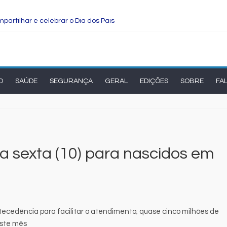
partilhar e celebrar o Dia dos Pais
ade transforma o cérebro masculino
ova rodada de entrevistas com os candidatos ao Governo do Estado
rma e manutenção em quatro praças.
son Cardoso para visita às obras de modernização da UPB e destac
O
SAÚDE
SEGURANÇA
GERAL
EDIÇÕES
SOBRE
FA
sexta (10) para nascidos em
ecedência para facilitar o atendimento; quase cinco milhões de
deste mês