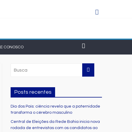
am união do municipalismo baiano
LE CONOSCO
Posts recentes
Dia dos Pais: ciência revela que a paternidade
transforma o cérebro masculino
Central de Eleições da Rede Bahia inicia nova
rodada de entrevistas com os candidatos ao