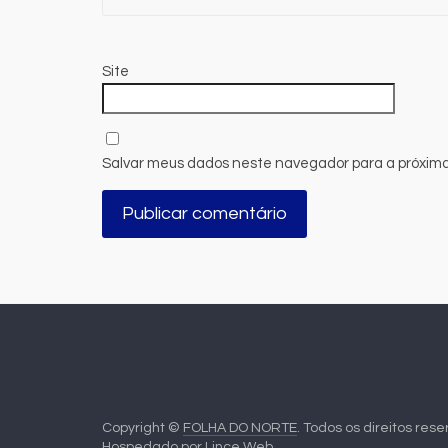
Site
Salvar meus dados neste navegador para a próxima
Copyright ©
FOLHA DO NORTE
. Todos os direitos res
Hospedado por
Lince Web
.