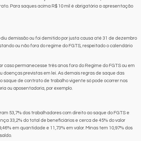
ato. Para saques acima R$ 10 mil é obrigatória a apresentação
diu demissão ou foi demitido por justa causa até 31 de dezembro
estando ou não fora do regime do FGTS, respeitado o calendário
car caso permanecesse três anos fora do Regime do FGTS ou em
ou doenças previstas em lei. As demais regras de saque das
 o saque de contrato de trabalho vigente só pode ocorrer nos
ria ou aposentadoria, por exemplo.
tram 53,7% dos trabalhadores com direito ao saque do FGTS e
nça 33,2% do total de beneficiários e cerca de 45% do valor
om 9,46% em quantidade e 11,73% em valor. Minas tem 10,97% dos
saldo.