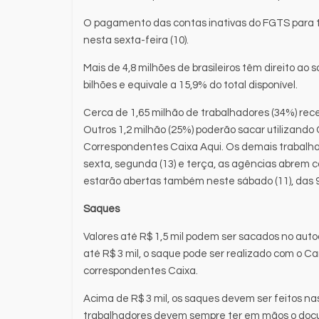
O pagamento das contas inativas do FGTS para t
nesta sexta-feira (10).
Mais de 4,8 milhões de brasileiros têm direito ao 
bilhões e equivale a 15,9% do total disponível.
Cerca de 1,65 milhão de trabalhadores (34%) re
Outros 1,2 milhão (25%) poderão sacar utilizand
Correspondentes Caixa Aqui. Os demais trabalha
sexta, segunda (13) e terça, as agências abrem 
estarão abertas também neste sábado (11), das 9
Saques
Valores até R$ 1,5 mil podem ser sacados no au
até R$ 3 mil, o saque pode ser realizado com o C
correspondentes Caixa.
Acima de R$ 3 mil, os saques devem ser feitos na
trabalhadores devem sempre ter em mãos o docum