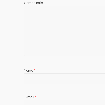
destacam u
Comentário
municipalis
7 de agosto de 202
Nome
*
E-mail
*