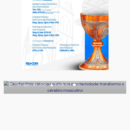
Comportamento
Curiosidades
Destaque
Dia dos Pais: ciência revela que a
paternidade transforma o cérebro
masculino
7 de agosto de 2026
Redação
0