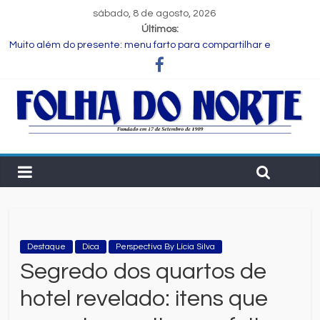
sábado, 8 de agosto, 2026
Últimos:
Muito além do presente: menu farto para compartilhar e
celebrar o Dia dos Pais
Dia dos Pais: ciência revela que a paternidade transforma o
cérebro masculino
Central de Eleições da Rede Bahia inicia nova rodada de
entrevistas com os candidatos ao Governo do Estado
Prefeitura de Feira executa obras de reforma e manutenção
em quatro praças.
Bruno Reis e Zé Cocá são recebidos por Wilson Cardoso para
visita às obras de modernização da UPB e destacam união do
municipalismo baiano
Destaque
Dica
Perspectiva By Lícia Silva
Segredo dos quartos de
hotel revelado: itens que