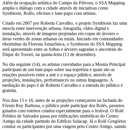
Além da ocupação artística do Campo da Pólvora, o SSA Mapping
amplia o diálogo com a cidade através de iniciativas como
Symbiosis, Rolés, oficinas e bate-papo com artistas.
Criado em 2007 por Roberta Carvalho, o projeto Symbiosis faz uma
mescla entre intervenção urbana, fotografia, vídeo digital e
instalação, através de imagens projetadas em copas de árvores e
áreas verdes de zonas urbanas ou rurais. Iniciado em comunidades
ribeirinhas da Floresta Amazônica, o Symbiosis do SSA Mapping
será apresentado entre as folhas e árvores sagradas e ancestrais do
Dique do Tororó, na quinta-feira (13 de dezembro).
No dia seguinte (14), os artistas convidados para a Mostra Principal
participam de um bate-papo sobre sua trajetória e quais são as
relações possíveis entre a arte e o espaço público, através de
projeções, instalações, performances ou outras linguagens. A
mediação do papo é de Roberta Carvalho e a entrada do público é
gratuita.
Nos dias 15 e 16, antes de as projeções começarem na fachada do
Fórum Ruy Barbosa, o público pode participar dos Rolés, passeios
guiados com roteiros criados especialmente para o festival. O Rolé
Prédios de Salvador passa por edificações simbólicas do Centro
Antigo da cidade partindo do Edifício Sulacap. Já o Rolé Gregórios
conduz os participantes por uma viagem pelo Centro Antigo, saindo