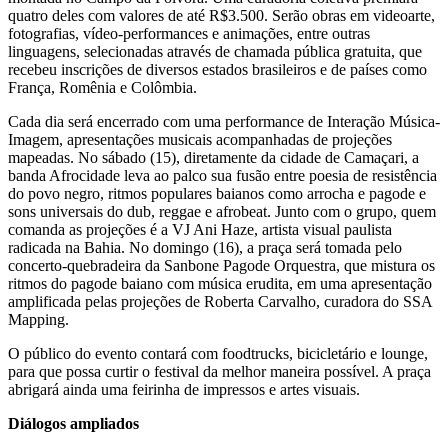
quatro deles com valores de até R$3.500. Serão obras em videoarte,
fotografias, vídeo-performances e animações, entre outras
linguagens, selecionadas através de chamada pública gratuita, que
recebeu inscrições de diversos estados brasileiros e de países como
França, Romênia e Colômbia.
Cada dia será encerrado com uma performance de Interação Música-
Imagem, apresentações musicais acompanhadas de projeções
mapeadas. No sábado (15), diretamente da cidade de Camaçari, a
banda Afrocidade leva ao palco sua fusão entre poesia de resistência
do povo negro, ritmos populares baianos como arrocha e pagode e
sons universais do dub, reggae e afrobeat. Junto com o grupo, quem
comanda as projeções é a VJ Ani Haze, artista visual paulista
radicada na Bahia. No domingo (16), a praça será tomada pelo
concerto-quebradeira da Sanbone Pagode Orquestra, que mistura os
ritmos do pagode baiano com música erudita, em uma apresentação
amplificada pelas projeções de Roberta Carvalho, curadora do SSA
Mapping.
O público do evento contará com foodtrucks, bicicletário e lounge,
para que possa curtir o festival da melhor maneira possível. A praça
abrigará ainda uma feirinha de impressos e artes visuais.
Diálogos ampliados