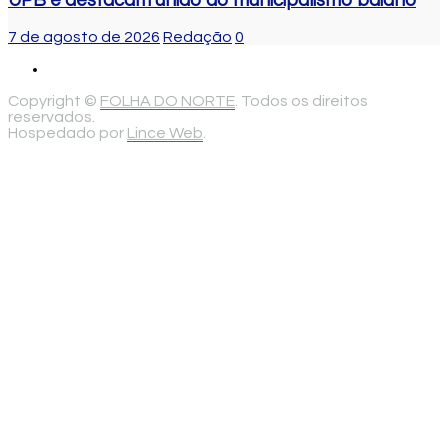
UPB e destacam união do municipalismo baiano
7 de agosto de 2026
Redação
0
Copyright ©
FOLHA DO NORTE
. Todos os direitos
reservados.
Hospedado por
Lince Web
.