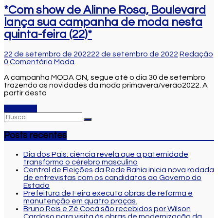
*Com show de Alinne Rosa, Boulevard
lança sua campanha de moda nesta
quinta-feira (22)*
22 de setembro de 2022
22 de setembro de 2022
Redação
0 Comentário
Moda
A campanha MODA ON, segue até o dia 30 de setembro
trazendo as novidades da moda primavera/verão2022. A
partir desta
Leia mais
Posts recentes
Dia dos Pais: ciência revela que a paternidade
transforma o cérebro masculino
Central de Eleições da Rede Bahia inicia nova rodada
de entrevistas com os candidatos ao Governo do
Estado
Prefeitura de Feira executa obras de reforma e
manutenção em quatro praças.
Bruno Reis e Zé Cocá são recebidos por Wilson
Cardoso para visita às obras de modernização da