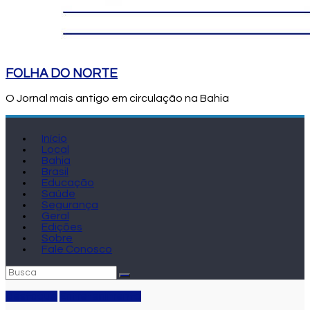
FOLHA DO NORTE
O Jornal mais antigo em circulação na Bahia
Início
Local
Bahia
Brasil
Educação
Saúde
Segurança
Geral
Edições
Sobre
Fale Conosco
Destaque
Entretenimento