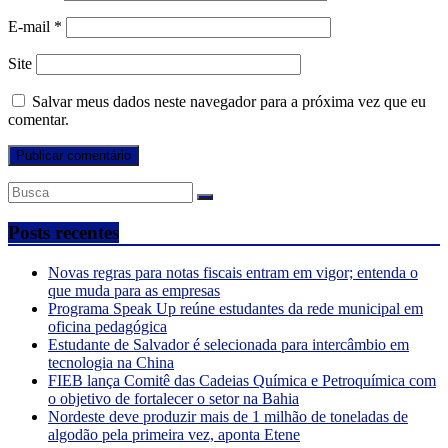
E-mail
*
Site
Salvar meus dados neste navegador para a próxima vez que eu
comentar.
Posts recentes
Novas regras para notas fiscais entram em vigor; entenda o
que muda para as empresas
Programa Speak Up reúne estudantes da rede municipal em
oficina pedagógica
Estudante de Salvador é selecionada para intercâmbio em
tecnologia na China
FIEB lança Comitê das Cadeias Química e Petroquímica com
o objetivo de fortalecer o setor na Bahia
Nordeste deve produzir mais de 1 milhão de toneladas de
algodão pela primeira vez, aponta Etene