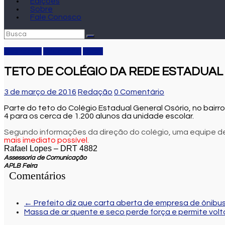
Edições
Sobre
Fale Conosco
Destaque
Educação
Local
TETO DE COLÉGIO DA REDE ESTADUAL
3 de março de 2016
Redação
0 Comentário
Parte do teto do Colégio Estadual General Osório, no bairro
4 para os cerca de 1.200 alunos da unidade escolar.
Segundo informações da direção do colégio, uma equipe de
mais
imediato possível.
Rafael Lopes – DRT 4882
Assessoria de Comunicação
APLB Feira
Comentários
←
Prefeito diz que carta aberta de empresa de ônibus
Massa de ar quente e seco perde força e permite vol