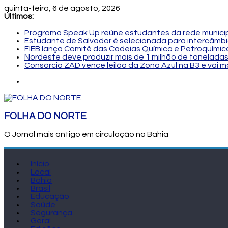
quinta-feira, 6 de agosto, 2026
Últimos:
Programa Speak Up reúne estudantes da rede municip
Estudante de Salvador é selecionada para intercâmbi
FIEB lança Comitê das Cadeias Química e Petroquímica
Nordeste deve produzir mais de 1 milhão de toneladas
Consórcio ZAD vence leilão da Zona Azul na B3 e vai 
FOLHA DO NORTE
O Jornal mais antigo em circulação na Bahia
Início
Local
Bahia
Brasil
Educação
Saúde
Segurança
Geral