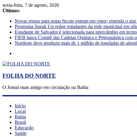
sexta-feira, 7 de agosto, 2026
Últimos:
Novas regras para notas fiscais entram em vigor; entenda o qu
Programa Speak Up reúne estudantes da rede municipal em ofi
Estudante de Salvador é selecionada para intercâmbio em tecno
FIEB lança Comitê das Cadeias Química e Petroquímica com o o
Nordeste deve produzir mais de 1 milhão de toneladas de algod
FOLHA DO NORTE
O Jornal mais antigo em circulação na Bahia
Início
Local
Bahia
Brasil
Educação
Saúde