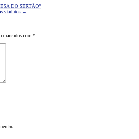
ESA DO SERTÃO”
os viadutos
→
ão marcados com
*
mentar.