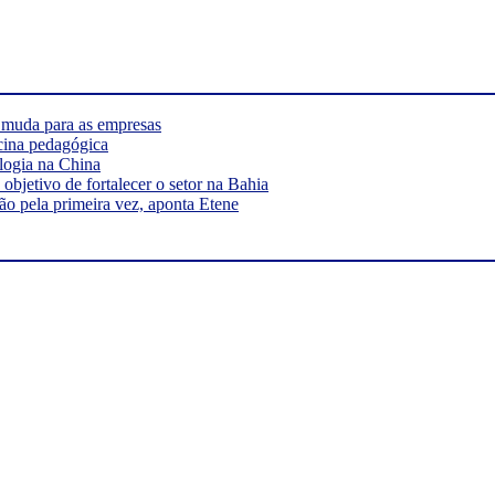
e muda para as empresas
cina pedagógica
logia na China
bjetivo de fortalecer o setor na Bahia
ão pela primeira vez, aponta Etene