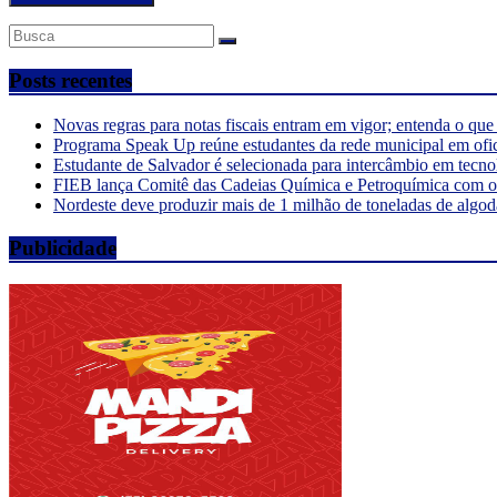
Posts recentes
Novas regras para notas fiscais entram em vigor; entenda o qu
Programa Speak Up reúne estudantes da rede municipal em ofi
Estudante de Salvador é selecionada para intercâmbio em tecno
FIEB lança Comitê das Cadeias Química e Petroquímica com o o
Nordeste deve produzir mais de 1 milhão de toneladas de algod
Publicidade