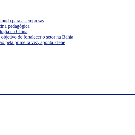
e muda para as empresas
cina pedagógica
logia na China
bjetivo de fortalecer o setor na Bahia
ão pela primeira vez, aponta Etene