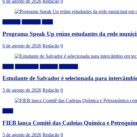
6 de agosto de 2026
Redação
0
Destaque
Educação
Local
Programa Speak Up reúne estudantes da rede municip
6 de agosto de 2026
Redação
0
Brasil
Capacitação
Destaque
Educação
Estudante de Salvador é selecionada para intercâmbi
5 de agosto de 2026
Redação
0
Geral
FIEB lança Comitê das Cadeias Química e Petroquímic
5 de agosto de 2026
Redação
0