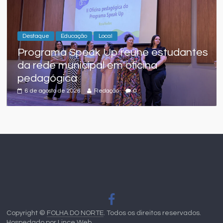
Destaque
Educação
Local
Programa Speak Up reúne estudantes
da rede municipal em oficina
pedagógica
6 de agosto de 2026
Redação
0
Copyright ©
FOLHA DO NORTE
. Todos os direitos reservados.
Hospedado por
Lince Web
.