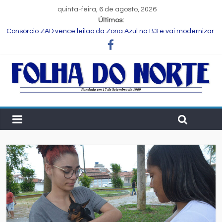
quinta-feira, 6 de agosto, 2026
Últimos:
Consórcio ZAD vence leilão da Zona Azul na B3 e vai modernizar
estacionamento rotativo de Feira de Santana
Programa Speak Up reúne estudantes da rede municipal em
oficina pedagógica
Estudante de Salvador é selecionada para intercâmbio em
tecnologia na China
FIEB lança Comitê das Cadeias Química e Petroquímica com o
objetivo de fortalecer o setor na Bahia
Nordeste deve produzir mais de 1 milhão de toneladas de
algodão pela primeira vez, aponta Etene