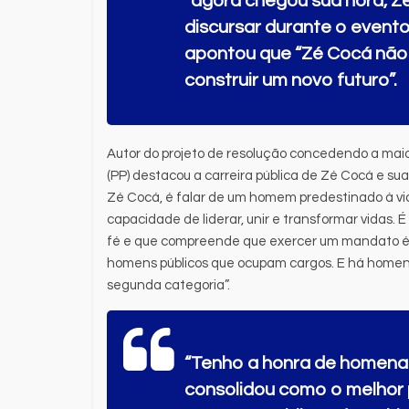
“agora chegou sua hora, Zé 
discursar durante o event
apontou que “Zé Cocá não s
construir um novo futuro”.
Autor do projeto de resolução concedendo a maior
(PP) destacou a carreira pública de Zé Cocá e sua
Zé Cocá, é falar de um homem predestinado à vid
capacidade de liderar, unir e transformar vidas
fé e que compreende que exercer um mandato é, 
homens públicos que ocupam cargos. E há homens
segunda categoria”.
“Tenho a honra de homena
consolidou como o melhor 