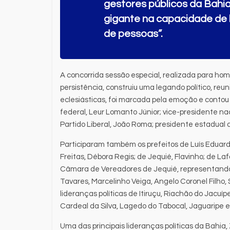
gestores públicos da Bahi
gigante na capacidade de li
de pessoas”.
A concorrida sessão especial, realizada para h
persistência, construiu uma legando político, reu
eclesiásticas, foi marcada pela emoção e conto
federal, Leur Lomanto Júnior; vice-presidente na
Partido Liberal, João Roma; presidente estadual 
Participaram também os prefeitos de Luís Eduard
Freitas, Débora Regis; de Jequié, Flavinho; de La
Câmara de Vereadores de Jequié, representando
Tavares, Marcelinho Veiga, Angelo Coronel Filho,
lideranças políticas de Itiruçu, Riachão do Jacuíp
Cardeal da Silva, Lagedo do Tabocal, Jaguaripe e 
Uma das principais lideranças políticas da Bahia