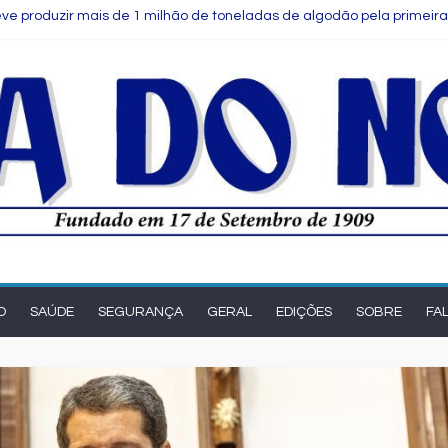
ve produzir mais de 1 milhão de toneladas de algodão pela primeira
s para notas fiscais entram em vigor; entenda o que muda para as
eak Up reúne estudantes da rede municipal em oficina pedagógica
e Salvador é selecionada para intercâmbio em tecnologia na China
Comitê das Cadeias Química e Petroquímica com o objetivo de fortale
O
SAÚDE
SEGURANÇA
GERAL
EDIÇÕES
SOBRE
FA