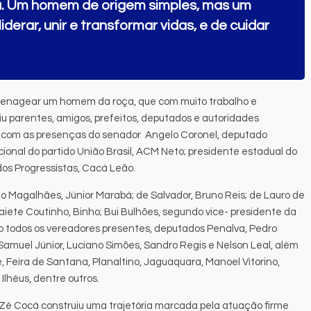
a. Um homem de origem simples, mas um
derar, unir e transformar vidas, e de cuidar
omenagear um homem da roça, que com muito trabalho e
niu parentes, amigos, prefeitos, deputados e autoridades
u com as presenças do senador Angelo Coronel, deputado
cional do partido União Brasil, ACM Neto; presidente estadual do
dos Progressistas, Cacá Leão.
o Magalhães, Júnior Marabá; de Salvador, Bruno Reis; de Lauro de
faiete Coutinho, Binho; Bui Bulhões, segundo vice- presidente da
 todos os vereadores presentes, deputados Penalva, Pedro
 Samuel Júnior, Luciano Simões, Sandro Regis e Nelson Leal, além
e, Feira de Santana, Planaltino, Jaguaquara, Manoel Vitorino,
Ilhéus, dentre outros.
, Zé Cocá construiu uma trajetória marcada pela atuação firme