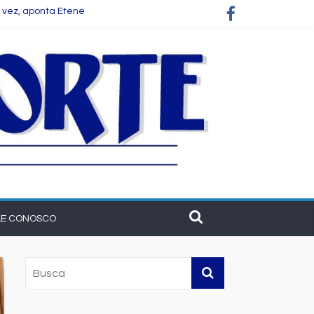
 vez, aponta Etene
 empresas
cer o setor na Bahia
LE CONOSCO