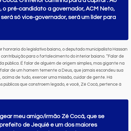
Cocá. O interior caminha para a capital”. Ao
o, o pré-candidato a governador, ACM Neto,
erá só vice-governador, será um líder para
 honraria do legislativo baiano, o deputado municipalista Hassan
 contribuição para o fortalecimento do interior baiano. “Falar de
a pública. É falar de alguém de origem simples, mas gigante na
. É falar de um homem temente a Deus, que jamais escondeu sua
acima de tudo, exercer uma missão, cuidar de gente. Há
 públicos que constroem legado, e você, Zé Cocá, pertence à
gear meu amigo/irmão Zé Cocá, que se
prefeito de Jequié e um dos maiores