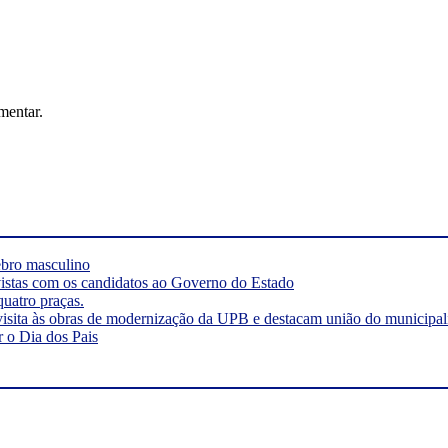
mentar.
rebro masculino
vistas com os candidatos ao Governo do Estado
quatro praças.
visita às obras de modernização da UPB e destacam união do municipa
r o Dia dos Pais