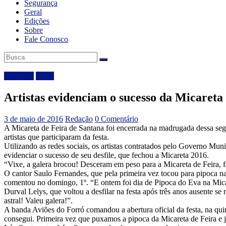
Segurança
Geral
Edições
Sobre
Fale Conosco
Destaque
Local
Artistas evidenciam o sucesso da Micareta
3 de maio de 2016
Redação
0 Comentário
A Micareta de Feira de Santana foi encerrada na madrugada dessa segu
artistas que participaram da festa.
Utilizando as redes sociais, os artistas contratados pelo Governo Mun
evidenciar o sucesso de seu desfile, que fechou a Micareta 2016.
“Vixe, a galera brocou! Desceram em peso para a Micareta de Feira,
O cantor Saulo Fernandes, que pela primeira vez tocou para pipoca na
comentou no domingo, 1º. “E ontem foi dia de Pipoca do Eva na Micar
Durval Lelys, que voltou a desfilar na festa após três anos ausente se
astral! Valeu galera!”.
A banda Aviões do Forró comandou a abertura oficial da festa, na qui
consegui. Primeira vez que puxamos a pipoca da Micareta de Feira e 