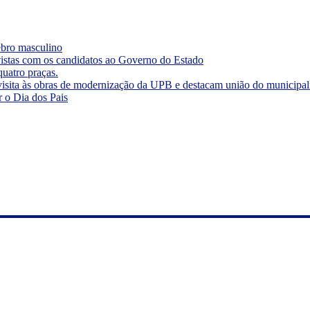
rebro masculino
vistas com os candidatos ao Governo do Estado
quatro praças.
visita às obras de modernização da UPB e destacam união do municipa
r o Dia dos Pais