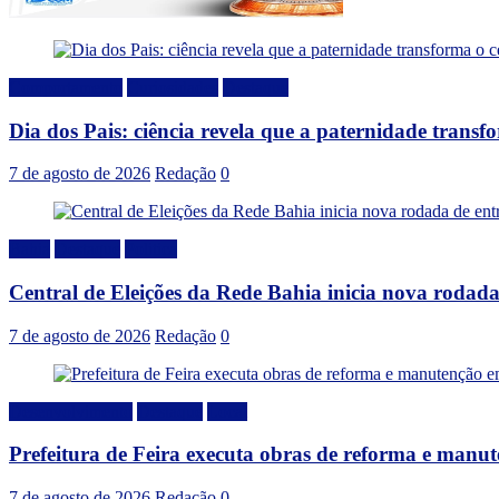
Comportamento
Curiosidades
Destaque
Dia dos Pais: ciência revela que a paternidade trans
7 de agosto de 2026
Redação
0
Bahia
Destaque
Politica
Central de Eleições da Rede Bahia inicia nova rodad
7 de agosto de 2026
Redação
0
Desenvolvimento
Destaque
Local
Prefeitura de Feira executa obras de reforma e manu
7 de agosto de 2026
Redação
0