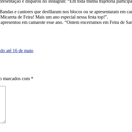
sentação e disparou no instagran: “Em toda minha trajetória particip
ra. Bandas e cantores que desfilaram nos blocos ou se apresentaram em
icareta de Feira! Mais um ano especial nessa festa top!”.
e apresentou em camarote esse ano. “Ontem encerramos em Feira de San
do até 16 de maio
ão marcados com
*