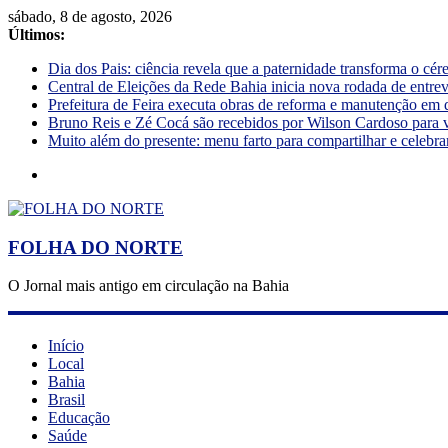
sábado, 8 de agosto, 2026
Últimos:
Dia dos Pais: ciência revela que a paternidade transforma o cé
Central de Eleições da Rede Bahia inicia nova rodada de entre
Prefeitura de Feira executa obras de reforma e manutenção em 
Bruno Reis e Zé Cocá são recebidos por Wilson Cardoso para 
Muito além do presente: menu farto para compartilhar e celebra
FOLHA DO NORTE
O Jornal mais antigo em circulação na Bahia
Início
Local
Bahia
Brasil
Educação
Saúde