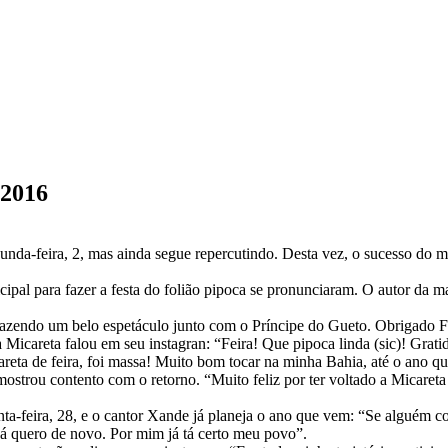
 2016
nda-feira, 2, mas ainda segue repercutindo. Desta vez, o sucesso do m
icipal para fazer a festa do folião pipoca se pronunciaram. O autor da m
 fazendo um belo espetáculo junto com o Príncipe do Gueto. Obrigado F
 Micareta falou em seu instagran: “Feira! Que pipoca linda (sic)! Grat
eta de feira, foi massa! Muito bom tocar na minha Bahia, até o ano qu
 mostrou contento com o retorno. “Muito feliz por ter voltado a Micaret
nta-feira, 28, e o cantor Xande já planeja o ano que vem: “Se alguém c
já quero de novo. Por mim já tá certo meu povo”.