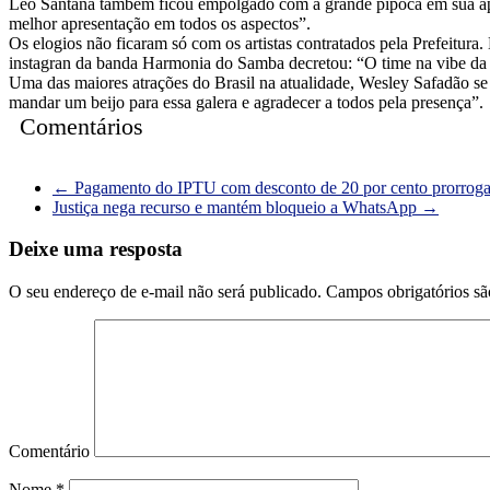
Léo Santana também ficou empolgado com a grande pipoca em sua apre
melhor apresentação em todos os aspectos”.
Os elogios não ficaram só com os artistas contratados pela Prefeitu
instagran da banda Harmonia do Samba decretou: “O time na vibe da M
Uma das maiores atrações do Brasil na atualidade, Wesley Safadão s
mandar um beijo para essa galera e agradecer a todos pela presença”.
Comentários
←
Pagamento do IPTU com desconto de 20 por cento prorroga
Justiça nega recurso e mantém bloqueio a WhatsApp
→
Deixe uma resposta
O seu endereço de e-mail não será publicado.
Campos obrigatórios s
Comentário
Nome
*