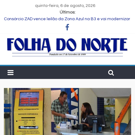
quinta-feira, 6 de agosto, 2026
Últimos:
Consórcio ZAD vence leilão da Zona Azul na B3 e vai modernizar
estacionamento rotativo de Feira de Santana
Programa Speak Up reúne estudantes da rede municipal em
oficina pedagógica
Estudante de Salvador é selecionada para intercâmbio em
tecnologia na China
FIEB lança Comitê das Cadeias Química e Petroquímica com o
objetivo de fortalecer o setor na Bahia
Nordeste deve produzir mais de 1 milhão de toneladas de
algodão pela primeira vez, aponta Etene