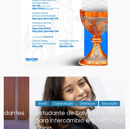
Brasil
Capacitação
Destaque
Educação
s
Estudante de Salvador é selecionada
para intercâmbio em tecnologia na
China