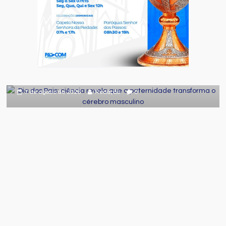
Comportamento
Curiosidades
Destaque
Dia dos Pais: ciência revela que a
paternidade transforma o cérebro
masculino
7 de agosto de 2026
Redação
0