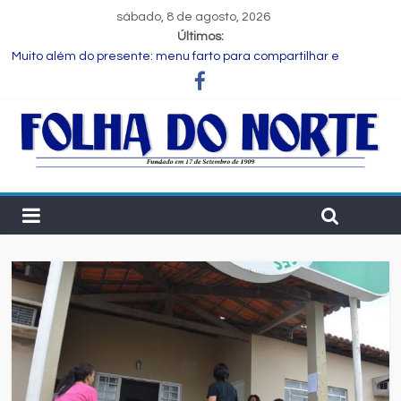
sábado, 8 de agosto, 2026
Últimos:
Muito além do presente: menu farto para compartilhar e
celebrar o Dia dos Pais
Dia dos Pais: ciência revela que a paternidade transforma o
cérebro masculino
Central de Eleições da Rede Bahia inicia nova rodada de
entrevistas com os candidatos ao Governo do Estado
Prefeitura de Feira executa obras de reforma e manutenção
em quatro praças.
Bruno Reis e Zé Cocá são recebidos por Wilson Cardoso para
visita às obras de modernização da UPB e destacam união do
municipalismo baiano