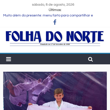
sábado, 8 de agosto, 2026
Últimos:
Muito além do presente: menu farto para compartilhar e
celebrar o Dia dos Pais
Dia dos Pais: ciência revela que a paternidade transforma o
cérebro masculino
Central de Eleições da Rede Bahia inicia nova rodada de
entrevistas com os candidatos ao Governo do Estado
Prefeitura de Feira executa obras de reforma e manutenção
em quatro praças.
Bruno Reis e Zé Cocá são recebidos por Wilson Cardoso para
visita às obras de modernização da UPB e destacam união do
municipalismo baiano