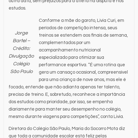
outra data, sem prejuízos para a atleta na disputa e nos
estudos.
Conforme a mãe do garoto, Livia Curi, em
períodos de competição intensa, seus
Jorge
treinos se estendem aos finais de semana,
Bartel –
complementados por um
Crédito:
acompanhamento nutricional
Divulgação
especializado para otimizar sua
Colégio
performance esportiva. “É uma rotina que
São Paulo
gera um cansaço ocasional, compreensível
para uma criança de nove anos, mas ele é
focado, entende que não adianta apenas ter talento,
precisa de treino. E, sobretudo, reconhece a importância
dos estudos como prioridade, por isso, se empenha
diariamente para manter seu desempenho no colégio,
mesmo durante viagens para competições”, conta Livia.
Diretora do Colégio São Paulo, Maria do Socorro Mota diz
que toda a comunidade escolar está feliz pelas