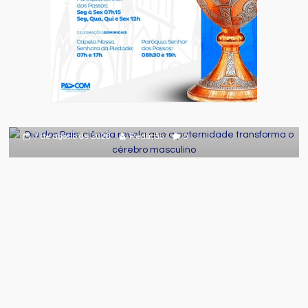
Comportamento
Curiosidades
Destaque
Dia dos Pais: ciência revela que a
paternidade transforma o cérebro
masculino
7 de agosto de 2026
Redação
0