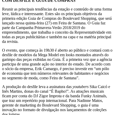
COM DESFILE E GUIA DE COMPRAS
Reunir as principais tendências da estação e conteúdo de uma forma
leve, lúdica e interessante. Estes são os principais objetivos da
primeira edição Guia de Compras do Boulevard Shopping, que será
lançado nessa quinta-feira (27) em Feira de Santana. O Guia faz
parte da Campanha Primavera-Verão 2018/2019 do
empreendimento, que trabalha o conceito da Representatividade em
todas as peças publicitárias e também na capa e na matéria principal
da revista.
O evento, que começa às 19h30 é aberto ao público e contará com o
desfile de modelos da Mega Model em looks montados através do
garimpo das peças exibidas no Guia. É a primeira vez que a agência
participa de uma grande ação no interior do estado. De acordo com
o sócio da empresa, Erik Camargo, é preciso investir em “um pólo
de economia que tem números relevantes de habitantes e negócios
no segmento de moda, como Feira de Santana”.
A produção do desfile leva a assinatura das
youtubers
Sika Caicó e
Inês Martins, donas do canal “É Bapho!”. As atrações musicais
ficam por conta do DJ Zigor Improta e da banda Funky Animals,
que traz um repertório pop internacional. Para Nadinne Matos,
gerente de marketing do Boulevard Shopping, o guia é uma
inovação no formato de divulgação nos lançamentos de coleções
dos lojistas.