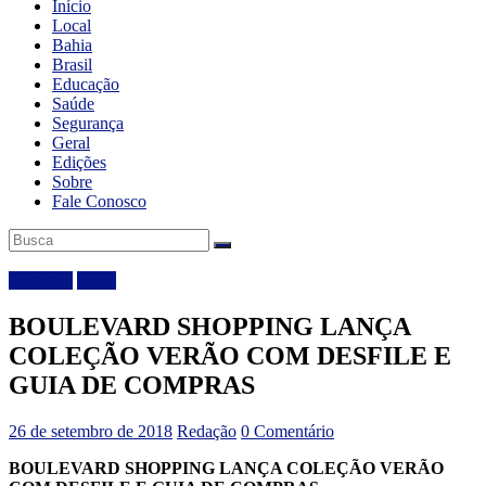
Início
Local
Bahia
Brasil
Educação
Saúde
Segurança
Geral
Edições
Sobre
Fale Conosco
Destaque
Local
BOULEVARD SHOPPING LANÇA
COLEÇÃO VERÃO COM DESFILE E
GUIA DE COMPRAS
26 de setembro de 2018
Redação
0 Comentário
BOULEVARD SHOPPING LANÇA COLEÇÃO VERÃO