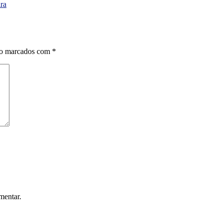
ra
ão marcados com
*
mentar.