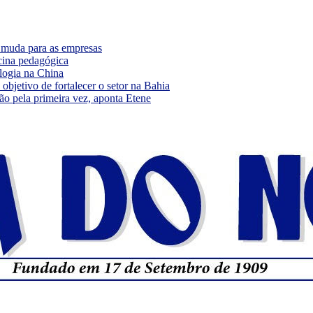
e muda para as empresas
cina pedagógica
logia na China
bjetivo de fortalecer o setor na Bahia
ão pela primeira vez, aponta Etene