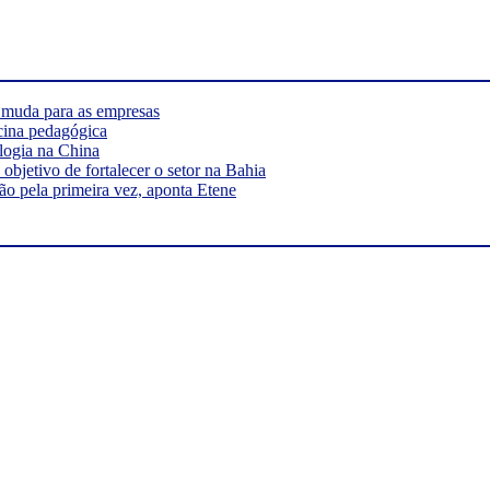
e muda para as empresas
cina pedagógica
logia na China
bjetivo de fortalecer o setor na Bahia
ão pela primeira vez, aponta Etene