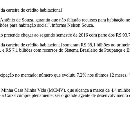
a carteira de crédito habitacional
ntônio de Souza, garantiu que não faltarão recursos para habitação n
hões para habitação social”, informa Nelson Souza.
o pretende chegar ao segundo semestre de 2016 com parte dos R$ 93,7 b
da carteira de crédito habitacional somaram R$ 38,1 bilhões no primei
, e R$ 7,1 bilhões com recursos do Sistema Brasileiro de Poupança 
icipação no mercado; número que evoluiu 7,2% nos últimos 12 meses. 
 o Minha Casa Minha Vida (MCMV), que alcança a marca de 4,4 milhões 
 a Caixa cumpre plenamente; ser o grande agente de desenvolvimento de 