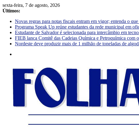
sexta-feira, 7 de agosto, 2026
Últimos:
Novas regras para notas fiscais entram em vigor; entenda o qu
Programa Speak Up reúne estudantes da rede municipal em ofi
Estudante de Salvador é selecionada para intercâmbio em tecno
FIEB lança Comitê das Cadeias Química e Petroquímica com o o
Nordeste deve produzir mais de 1 milhão de toneladas de algod