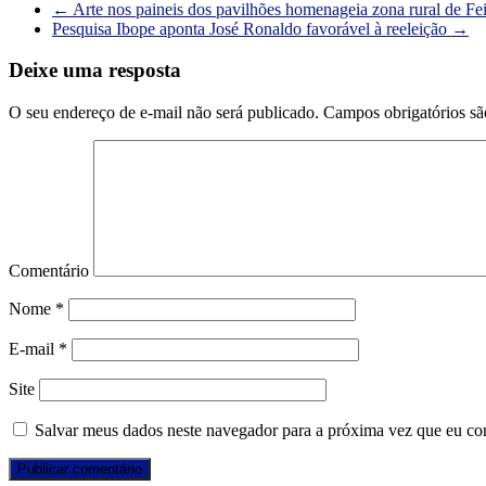
←
Arte nos paineis dos pavilhões homenageia zona rural de Fei
Pesquisa Ibope aponta José Ronaldo favorável à reeleição
→
Deixe uma resposta
O seu endereço de e-mail não será publicado.
Campos obrigatórios s
Comentário
Nome
*
E-mail
*
Site
Salvar meus dados neste navegador para a próxima vez que eu co