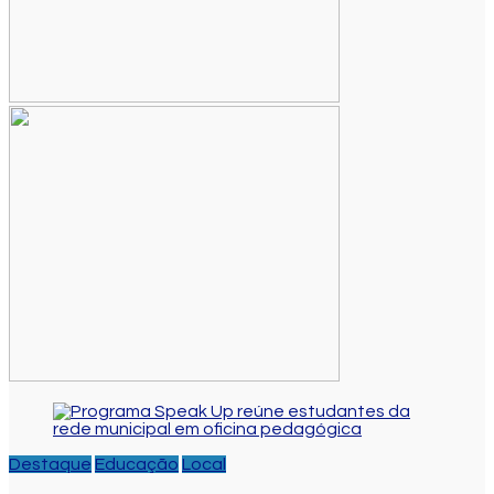
Destaque
Educação
Local