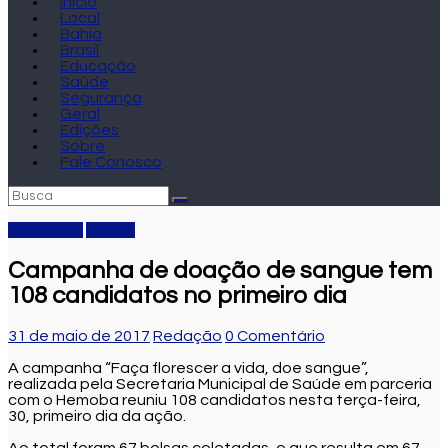
Início
Local
Bahia
Brasil
Educação
Saúde
Segurança
Geral
Edições
Sobre
Fale Conosco
Destaque
Saúde
Campanha de doação de sangue tem
108 candidatos no primeiro dia
31 de maio de 2017
Redação
0 Comentário
A campanha “Faça florescer a vida, doe sangue”,
realizada pela Secretaria Municipal de Saúde em parceria
com o Hemoba reuniu 108 candidatos nesta terça-feira,
30, primeiro dia da ação.
Ao total foram 67 bolsas coletadas, o que resulta em 67