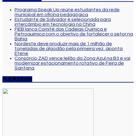
Programa Speak Up reúne estudantes da rede
municipal em oficina pedagógica
Estudante de Salvador é selecionada para
intercâmbio em tecnologia na China
FIEB lança Comitê das Cadeias Química e
Petroquímica com o objetivo de fortalecer o setor na
Bahia
Nordeste deve produzir mais de 1 milhão de
toneladas de algodão pela primeira vez, aponta
Etene
Consórcio ZAD vence leilão da Zona Azul na B3 e vai
modernizar estacionamento rotativo de Feira de
Santana
Publicidade