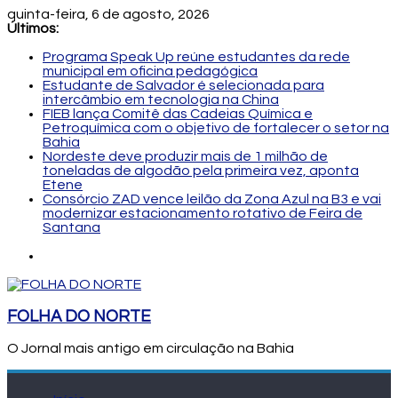
quinta-feira, 6 de agosto, 2026
Últimos:
Programa Speak Up reúne estudantes da rede
municipal em oficina pedagógica
Estudante de Salvador é selecionada para
intercâmbio em tecnologia na China
FIEB lança Comitê das Cadeias Química e
Petroquímica com o objetivo de fortalecer o setor na
Bahia
Nordeste deve produzir mais de 1 milhão de
toneladas de algodão pela primeira vez, aponta
Etene
Consórcio ZAD vence leilão da Zona Azul na B3 e vai
modernizar estacionamento rotativo de Feira de
Santana
FOLHA DO NORTE
O Jornal mais antigo em circulação na Bahia