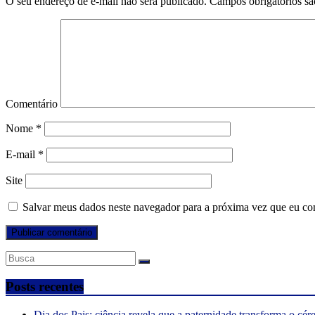
O seu endereço de e-mail não será publicado.
Campos obrigatórios s
Comentário
Nome
*
E-mail
*
Site
Salvar meus dados neste navegador para a próxima vez que eu co
Posts recentes
Dia dos Pais: ciência revela que a paternidade transforma o cé