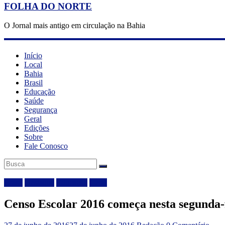
FOLHA DO NORTE
O Jornal mais antigo em circulação na Bahia
Início
Local
Bahia
Brasil
Educação
Saúde
Segurança
Geral
Edições
Sobre
Fale Conosco
Brasil
Destaque
Educação
Geral
Censo Escolar 2016 começa nesta segunda-f