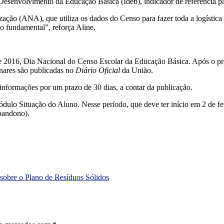
e Desenvolvimento da Educação Básica (Ideb), indicador de referência
ação (ANA), que utiliza os dados do Censo para fazer toda a logística 
o fundamental”, reforça Aline.
e 2016, Dia Nacional do Censo Escolar da Educação Básica. Após o pree
inares são publicadas no
Diário Oficial
da União.
 informações por um prazo de 30 dias, a contar da publicação.
dulo Situação do Aluno. Nesse período, que deve ter início em 2 de fe
bandono).
sobre o Plano de Resíduos Sólidos