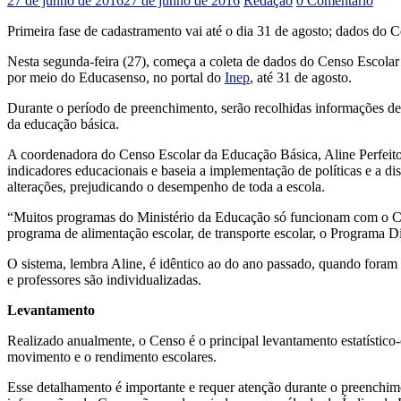
27 de junho de 2016
27 de junho de 2016
Redação
0 Comentário
Primeira fase de cadastramento vai até o dia 31 de agosto; dados do C
Nesta segunda-feira (27), começa a coleta de dados do Censo Escolar 
por meio do Educasenso, no portal do
Inep
, até 31 de agosto.
Durante o período de preenchimento, serão recolhidas informações deta
da educação básica.
A coordenadora do Censo Escolar da Educação Básica, Aline Perfeito,
indicadores educacionais e baseia a implementação de políticas e a dis
alterações, prejudicando o desempenho de toda a escola.
“Muitos programas do Ministério da Educação só funcionam com o C
programa de alimentação escolar, de transporte escolar, o Programa 
O sistema, lembra Aline, é idêntico ao do ano passado, quando foram
e professores são individualizadas.
Levantamento
Realizado anualmente, o Censo é o principal levantamento estatístico-
movimento e o rendimento escolares.
Esse detalhamento é importante e requer atenção durante o preenchime