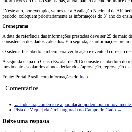
informações do Censo são usadas, ainda, para o cálculo do Índice d
“Neste ano, por exemplo, vamos ter a Avaliação Nacional da Alfabetiz
período, coloquem prioritariamente as informações do 3º ano do ensin
Cronograma
A data de referência das informações prestadas deve ser 25 de maio d
consistência dos dados coletados. Em seguida, as informações prelim
O sistema fica aberto também para verificação e eventual correção de
A segunda etapa do Censo Escolar de 2016 consiste na abertura do mó
movimento escolar dos alunos declarados (aprovação, reprovação e a
Fonte: Portal Brasil, com informações do
Inep
Comentários
←
Indústria, comércio e a população podem opinar novamente 
Pista de Vaquejada é reinaugurada no Campo do Gado
→
Deixe uma resposta