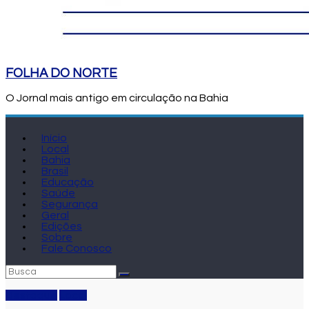
FOLHA DO NORTE
O Jornal mais antigo em circulação na Bahia
Início
Local
Bahia
Brasil
Educação
Saúde
Segurança
Geral
Edições
Sobre
Fale Conosco
Destaque
Local