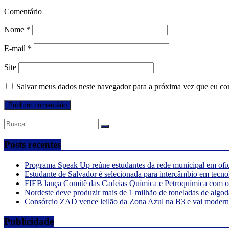
Comentário
Nome
*
E-mail
*
Site
Salvar meus dados neste navegador para a próxima vez que eu co
Posts recentes
Programa Speak Up reúne estudantes da rede municipal em ofi
Estudante de Salvador é selecionada para intercâmbio em tecno
FIEB lança Comitê das Cadeias Química e Petroquímica com o o
Nordeste deve produzir mais de 1 milhão de toneladas de algod
Consórcio ZAD vence leilão da Zona Azul na B3 e vai moderniz
Publicidade