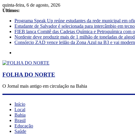
quinta-feira, 6 de agosto, 2026
Últimos:
Programa Speak Up reúne estudantes da rede municipal em ofi
Estudante de Salvador é selecionada para intercâmbio em tecno
FIEB lança Comitê das Cadeias Química e Petroquímica com o o
Nordeste deve produzir mais de 1 milhão de toneladas de algod
Consórcio ZAD vence leilão da Zona Azul na B3 e vai moderniz
FOLHA DO NORTE
O Jornal mais antigo em circulação na Bahia
Início
Local
Bahia
Brasil
Educação
Saúde