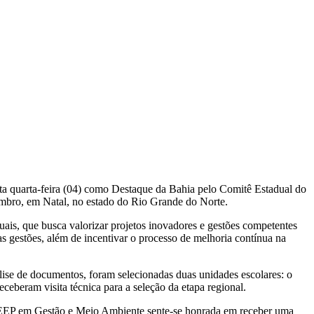
a quarta-feira (04) como Destaque da Bahia pelo Comitê Estadual do
embro, em Natal, no estado do Rio Grande do Norte.
is, que busca valorizar projetos inovadores e gestões competentes
s gestões, além de incentivar o processo de melhoria contínua na
lise de documentos, foram selecionadas duas unidades escolares: o
beram visita técnica para a seleção da etapa regional.
CEEP em Gestão e Meio Ambiente sente-se honrada em receber uma