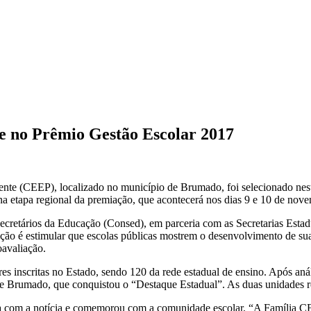
ue no Prêmio Gestão Escolar 2017
te (CEEP), localizado no município de Brumado, foi selecionado nest
na etapa regional da premiação, que acontecerá nos dias 9 e 10 de nov
retários da Educação (Consed), em parceria com as Secretarias Estadua
ação é estimular que escolas públicas mostrem o desenvolvimento de sua
oavaliação.
es inscritas no Estado, sendo 120 da rede estadual de ensino. Após aná
Brumado, que conquistou o “Destaque Estadual”. As duas unidades rece
esa com a notícia e comemorou com a comunidade escolar. “A Família 