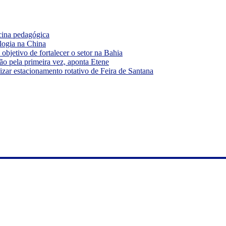
cina pedagógica
logia na China
bjetivo de fortalecer o setor na Bahia
ão pela primeira vez, aponta Etene
ar estacionamento rotativo de Feira de Santana