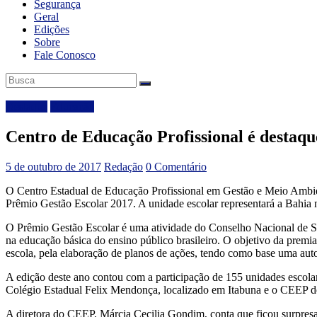
Segurança
Geral
Edições
Sobre
Fale Conosco
Destaque
Educação
Centro de Educação Profissional é destaq
5 de outubro de 2017
Redação
0 Comentário
O Centro Estadual de Educação Profissional em Gestão e Meio Ambien
Prêmio Gestão Escolar 2017. A unidade escolar representará a Bahia 
O Prêmio Gestão Escolar é uma atividade do Conselho Nacional de Sec
na educação básica do ensino público brasileiro. O objetivo da premi
escola, pela elaboração de planos de ações, tendo como base uma aut
A edição deste ano contou com a participação de 155 unidades escolar
Colégio Estadual Felix Mendonça, localizado em Itabuna e o CEEP de 
A diretora do CEEP, Márcia Cecilia Gondim, conta que ficou surpr