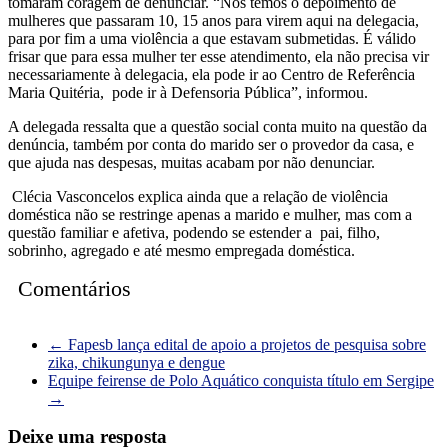
tomaram coragem de denunciar. “Nós temos o depoimento de
mulheres que passaram 10, 15 anos para virem aqui na delegacia,
para por fim a uma violência a que estavam submetidas. É válido
frisar que para essa mulher ter esse atendimento, ela não precisa vir
necessariamente à delegacia, ela pode ir ao Centro de Referência
Maria Quitéria, pode ir à Defensoria Pública”, informou.
A delegada ressalta que a questão social conta muito na questão da
denúncia, também por conta do marido ser o provedor da casa, e
que ajuda nas despesas, muitas acabam por não denunciar.
Clécia Vasconcelos explica ainda que a relação de violência
doméstica não se restringe apenas a marido e mulher, mas com a
questão familiar e afetiva, podendo se estender a pai, filho,
sobrinho, agregado e até mesmo empregada doméstica.
Comentários
←
Fapesb lança edital de apoio a projetos de pesquisa sobre
zika, chikungunya e dengue
Equipe feirense de Polo Aquático conquista título em Sergipe
→
Deixe uma resposta