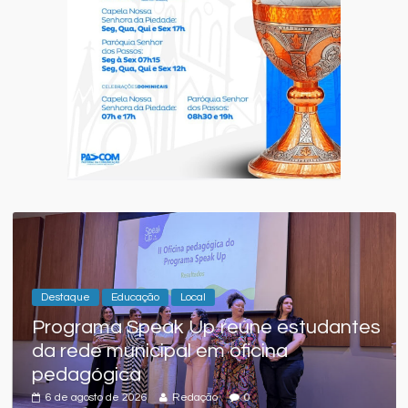
Destaque
Educação
Local
Programa Speak Up reúne estudantes
da rede municipal em oficina
pedagógica
6 de agosto de 2026
Redação
0