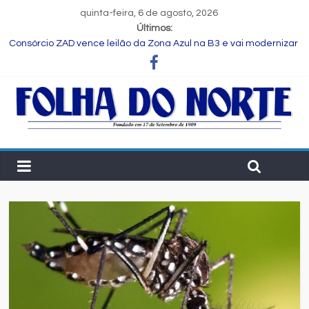
quinta-feira, 6 de agosto, 2026
Últimos:
Consórcio ZAD vence leilão da Zona Azul na B3 e vai modernizar
estacionamento rotativo de Feira de Santana
Programa Speak Up reúne estudantes da rede municipal em
oficina pedagógica
Estudante de Salvador é selecionada para intercâmbio em
tecnologia na China
FIEB lança Comitê das Cadeias Química e Petroquímica com o
objetivo de fortalecer o setor na Bahia
Nordeste deve produzir mais de 1 milhão de toneladas de
algodão pela primeira vez, aponta Etene