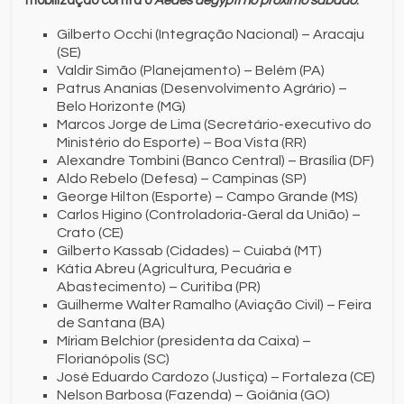
mobilização contra o
Aedes aegypti no próximo sábado
:
Gilberto Occhi (Integração Nacional) – Aracaju
(SE)
Valdir Simão (Planejamento) – Belém (PA)
Patrus Ananias (Desenvolvimento Agrário) –
Belo Horizonte (MG)
Marcos Jorge de Lima (Secretário-executivo do
Ministério do Esporte) – Boa Vista (RR)
Alexandre Tombini (Banco Central) – Brasília (DF)
Aldo Rebelo (Defesa) – Campinas (SP)
George Hilton (Esporte) – Campo Grande (MS)
Carlos Higino (Controladoria-Geral da União) –
Crato (CE)
Gilberto Kassab (Cidades) – Cuiabá (MT)
Kátia Abreu (Agricultura, Pecuária e
Abastecimento) – Curitiba (PR)
Guilherme Walter Ramalho (Aviação Civil) – Feira
de Santana (BA)
Míriam Belchior (presidenta da Caixa) –
Florianópolis (SC)
José Eduardo Cardozo (Justiça) – Fortaleza (CE)
Nelson Barbosa (Fazenda) – Goiânia (GO)