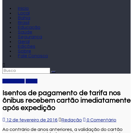
Início
Local
Bahia
Brasil
Educação
Saúde
Segurança
Geral
Edições
Sobre
Fale Conosco
Destaque
Local
Isentos de pagamento de tarifa nos
ônibus recebem cartão imediatamente
após expedição
12 de fevereiro de 2016
Redação
0 Comentário
Ao contrário de anos anteriores, a validação do cartão