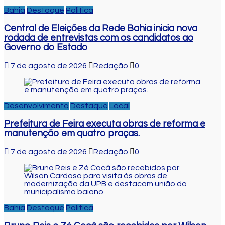
Bahia
Destaque
Politica
Central de Eleições da Rede Bahia inicia nova
rodada de entrevistas com os candidatos ao
Governo do Estado
7 de agosto de 2026
Redação
0
Desenvolvimento
Destaque
Local
Prefeitura de Feira executa obras de reforma e
manutenção em quatro praças.
7 de agosto de 2026
Redação
0
Bahia
Destaque
Politica