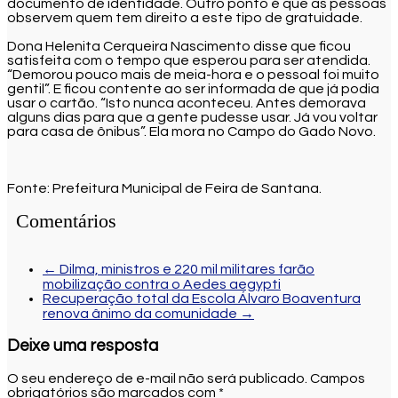
documento de identidade. Outro ponto é que as pessoas
observem quem tem direito a este tipo de gratuidade.
Dona Helenita Cerqueira Nascimento disse que ficou
satisfeita com o tempo que esperou para ser atendida.
“Demorou pouco mais de meia-hora e o pessoal foi muito
gentil”. E ficou contente ao ser informada de que já podia
usar o cartão. “Isto nunca aconteceu. Antes demorava
alguns dias para que a gente pudesse usar. Já vou voltar
para casa de ônibus”. Ela mora no Campo do Gado Novo.
Fonte: Prefeitura Municipal de Feira de Santana.
Comentários
←
Dilma, ministros e 220 mil militares farão
mobilização contra o Aedes aegypti
Recuperação total da Escola Álvaro Boaventura
renova ânimo da comunidade
→
Deixe uma resposta
O seu endereço de e-mail não será publicado.
Campos
obrigatórios são marcados com
*