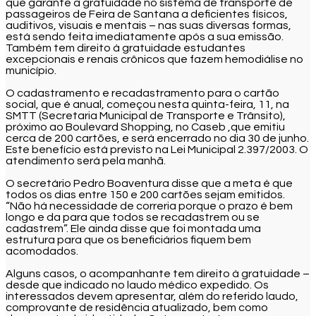
que garante a gratuidade no sistema de transporte de
passageiros de Feira de Santana a deficientes físicos,
auditivos, visuais e mentais – nas suas diversas formas,
está sendo feita imediatamente após a sua emissão.
Também tem direito à gratuidade estudantes
excepcionais e renais crônicos que fazem hemodiálise no
município.
O cadastramento e recadastramento para o cartão
social, que é anual, começou nesta quinta-feira, 11, na
SMTT (Secretaria Municipal de Transporte e Trânsito),
próximo ao Boulevard Shopping, no Caseb ,que emitiu
cerca de 200 cartões, e será encerrado no dia 30 de junho.
Este benefício está previsto na Lei Municipal 2.397/2003. O
atendimento será pela manhã.
O secretário Pedro Boaventura disse que a meta é que
todos os dias entre 150 e 200 cartões sejam emitidos.
“Não há necessidade de correria porque o prazo é bem
longo e da para que todos se recadastrem ou se
cadastrem”. Ele ainda disse que foi montada uma
estrutura para que os beneficiários fiquem bem
acomodados.
Alguns casos, o acompanhante tem direito à gratuidade –
desde que indicado no laudo médico expedido. Os
interessados devem apresentar, além do referido laudo,
comprovante de residência atualizado, bem como