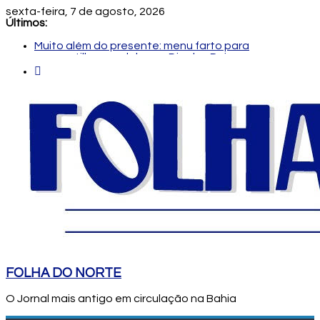
sexta-feira, 7 de agosto, 2026
Últimos:
Muito além do presente: menu farto para
compartilhar e celebrar o Dia dos Pais
Dia dos Pais: ciência revela que a paternidade
transforma o cérebro masculino
Central de Eleições da Rede Bahia inicia nova rodada
de entrevistas com os candidatos ao Governo do
Estado
Prefeitura de Feira executa obras de reforma e
manutenção em quatro praças.
Bruno Reis e Zé Cocá são recebidos por Wilson
Cardoso para visita às obras de modernização da
UPB e destacam união do municipalismo baiano
FOLHA DO NORTE
O Jornal mais antigo em circulação na Bahia