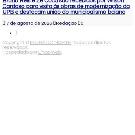
Bruno Reis e Zé Cocá são recebidos por Wilson
Cardoso para visita às obras de modernização da
UPB e destacam união do municipalismo baiano
7 de agosto de 2026
Redação
0
Copyright ©
FOLHA DO NORTE
. Todos os direitos
reservados.
Hospedado por
Lince Web
.