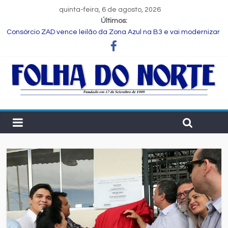
quinta-feira, 6 de agosto, 2026
Últimos:
Consórcio ZAD vence leilão da Zona Azul na B3 e vai modernizar
estacionamento rotativo de Feira de Santana
Programa Speak Up reúne estudantes da rede municipal em
oficina pedagógica
Estudante de Salvador é selecionada para intercâmbio em
tecnologia na China
FIEB lança Comitê das Cadeias Química e Petroquímica com o
objetivo de fortalecer o setor na Bahia
Nordeste deve produzir mais de 1 milhão de toneladas de
algodão pela primeira vez, aponta Etene