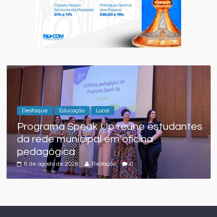
Destaque
Educação
Local
Programa Speak Up reúne estudantes
da rede municipal em oficina
pedagógica
6 de agosto de 2026
Redação
0