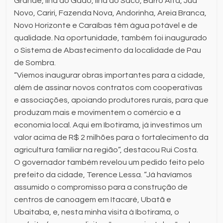
Grande, Ilha do Gado, Ilha do Saco, Barro Alta, Juá
Novo, Cariri, Fazenda Nova, Andorinha, Areia Branca,
Novo Horizonte e Caraíbas têm água potável e de
qualidade. Na oportunidade, também foi inaugurado
o Sistema de Abastecimento da localidade de Pau
de Sombra.
“Viemos inaugurar obras importantes para a cidade,
além de assinar novos contratos com cooperativas
e associações, apoiando produtores rurais, para que
produzam mais e movimentem o comércio e a
economia local. Aqui em Ibotirama, já investimos um
valor acima de R$ 2 milhões para o fortalecimento da
agricultura familiar na região”, destacou Rui Costa.
O governador também revelou um pedido feito pelo
prefeito da cidade, Terence Lessa. “Já havíamos
assumido o compromisso para a construção de
centros de canoagem em Itacaré, Ubatã e
Ubaitaba, e, nesta minha visita à Ibotirama, o