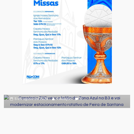
Desenvolvimento
Destaque
Geral
Consórcio ZAD vence leilão da Zona
Azul na B3 e vai modernizar
estacionamento rotativo de Feira de
Santana
5 de agosto de 2026
Redação
0