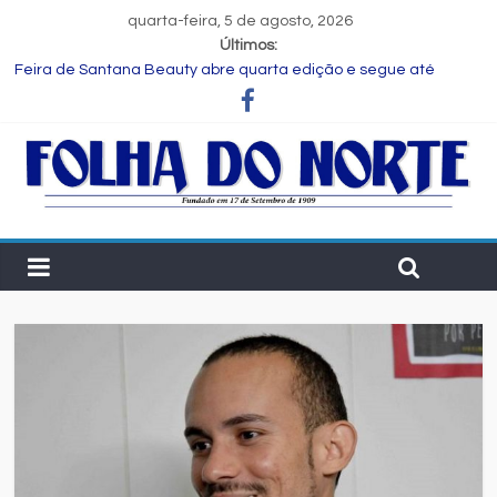
quarta-feira, 5 de agosto, 2026
Últimos:
Feira de Santana Beauty abre quarta edição e segue até
terça-feira com oportunidades de negócios e capacitação.
Consórcio ZAD vence leilão da Zona Azul na B3 e vai modernizar
estacionamento rotativo de Feira de Santana
Espumantes da Cooperativa Vinícola Garibaldi conquistam dois
ouros em premiação mundial na França
SKY retoma voo direto entre Salvador e Santiago do Chile a
partir de dezembro
CUCA e FLIFS Itinerante promovem Mostra Olney São Paulo – 90
Anos em agosto