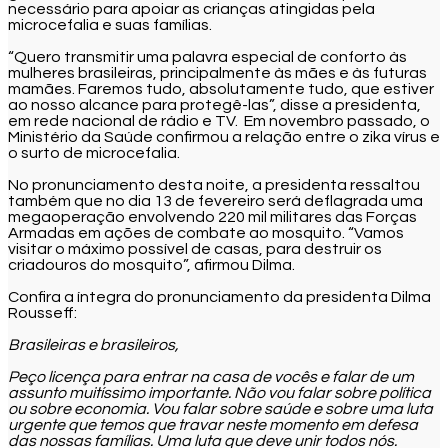
necessário para apoiar as crianças atingidas pela
microcefalia e suas famílias.
“Quero transmitir uma palavra especial de conforto às
mulheres brasileiras, principalmente às mães e às futuras
mamães. Faremos tudo, absolutamente tudo, que estiver
ao nosso alcance para protegê-las”, disse a presidenta,
em rede nacional de rádio e TV. Em novembro passado, o
Ministério da Saúde confirmou a relação entre o zika vírus e
o surto de microcefalia.
No pronunciamento desta noite, a presidenta ressaltou
também que no dia 13 de fevereiro será deflagrada uma
megaoperação envolvendo 220 mil militares das Forças
Armadas em ações de combate ao mosquito. “Vamos
visitar o máximo possível de casas, para destruir os
criadouros do mosquito”, afirmou Dilma.
Confira a íntegra do pronunciamento da presidenta Dilma
Rousseff:
Brasileiras e brasileiros,
Peço licença para entrar na casa de vocês e falar de um
assunto muitíssimo importante. Não vou falar sobre política
ou sobre economia. Vou falar sobre saúde e sobre uma luta
urgente que temos que travar neste momento em defesa
das nossas famílias. Uma luta que deve unir todos nós.