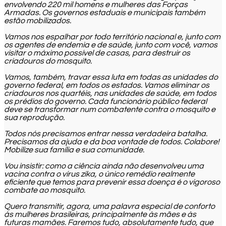
envolvendo 220 mil homens e mulheres das Forças
Armadas. Os governos estaduais e municipais também
estão mobilizados.
Vamos nos espalhar por todo território nacional e, junto com
os agentes de endemia e de saúde, junto com você, vamos
visitar o máximo possível de casas, para destruir os
criadouros do mosquito.
Vamos, também, travar essa luta em todas as unidades do
governo federal, em todos os estados. Vamos eliminar os
criadouros nos quartéis, nas unidades de saúde, em todos
os prédios do governo. Cada funcionário público federal
deve se transformar num combatente contra o mosquito e
sua reprodução.
Todos nós precisamos entrar nessa verdadeira batalha.
Precisamos da ajuda e da boa vontade de todos. Colabore!
Mobilize sua família e sua comunidade.
Vou insistir: como a ciência ainda não desenvolveu uma
vacina contra o vírus zika, o único remédio realmente
eficiente que temos para prevenir essa doença é o vigoroso
combate ao mosquito.
Quero transmitir, agora, uma palavra especial de conforto
às mulheres brasileiras, principalmente às mães e às
futuras mamães. Faremos tudo, absolutamente tudo, que