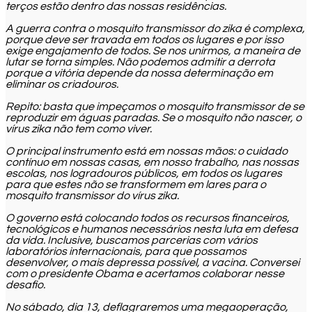
terços estão dentro das nossas residências.
A guerra contra o mosquito transmissor do zika é complexa,
porque deve ser travada em todos os lugares e por isso
exige engajamento de todos. Se nos unirmos, a maneira de
lutar se torna simples. Não podemos admitir a derrota
porque a vitória depende da nossa determinação em
eliminar os criadouros.
Repito: basta que impeçamos o mosquito transmissor de se
reproduzir em águas paradas. Se o mosquito não nascer, o
vírus zika não tem como viver.
O principal instrumento está em nossas mãos: o cuidado
contínuo em nossas casas, em nosso trabalho, nas nossas
escolas, nos logradouros públicos, em todos os lugares
para que estes não se transformem em lares para o
mosquito transmissor do vírus zika.
O governo está colocando todos os recursos financeiros,
tecnológicos e humanos necessários nesta luta em defesa
da vida. Inclusive, buscamos parcerias com vários
laboratórios internacionais, para que possamos
desenvolver, o mais depressa possível, a vacina. Conversei
com o presidente Obama e acertamos colaborar nesse
desafio.
No sábado, dia 13, deflagraremos uma megaoperação,