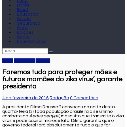
Local
Bahia
Brasil
Educação
Saúde
Segurança
Geral
Edições
Sobre
Fale Conosco
Brasil
Destaque
Saúde
Faremos tudo para proteger mães e
futuras mamães do zika vírus’, garante
presidenta
4 de fevereiro de 2016
Redação
0 Comentário
A presidenta Dilma Rousseff convocou na noite desta
quarta-feira (3) toda população brasileira a se unir no
combate ao
Aedes aegypti
, mosquito que transmite o zika
vírus e pode causar microcefalia. Dilma garantiu que o
governo federal fará absolutamente tudo o que for