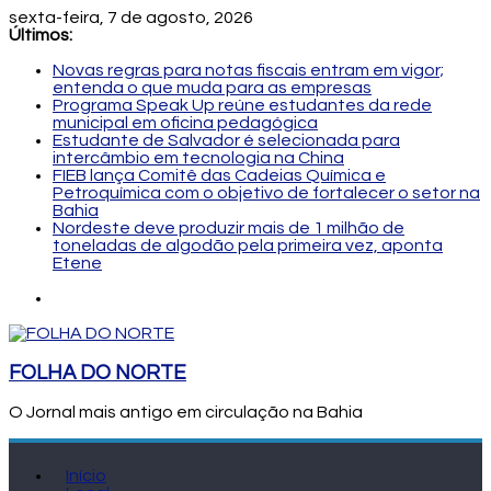
sexta-feira, 7 de agosto, 2026
Últimos:
Novas regras para notas fiscais entram em vigor;
entenda o que muda para as empresas
Programa Speak Up reúne estudantes da rede
municipal em oficina pedagógica
Estudante de Salvador é selecionada para
intercâmbio em tecnologia na China
FIEB lança Comitê das Cadeias Química e
Petroquímica com o objetivo de fortalecer o setor na
Bahia
Nordeste deve produzir mais de 1 milhão de
toneladas de algodão pela primeira vez, aponta
Etene
FOLHA DO NORTE
O Jornal mais antigo em circulação na Bahia
Início