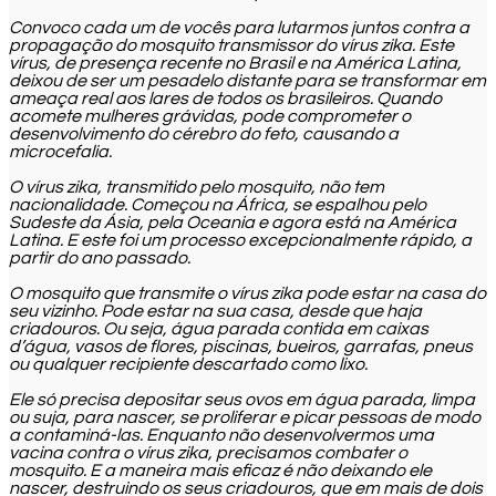
Convoco cada um de vocês para lutarmos juntos contra a
propagação do mosquito transmissor do vírus zika. Este
vírus, de presença recente no Brasil e na América Latina,
deixou de ser um pesadelo distante para se transformar em
ameaça real aos lares de todos os brasileiros. Quando
acomete mulheres grávidas, pode comprometer o
desenvolvimento do cérebro do feto, causando a
microcefalia.
O vírus zika, transmitido pelo mosquito, não tem
nacionalidade. Começou na África, se espalhou pelo
Sudeste da Ásia, pela Oceania e agora está na América
Latina. E este foi um processo excepcionalmente rápido, a
partir do ano passado.
O mosquito que transmite o vírus zika pode estar na casa do
seu vizinho. Pode estar na sua casa, desde que haja
criadouros. Ou seja, água parada contida em caixas
d’água, vasos de flores, piscinas, bueiros, garrafas, pneus
ou qualquer recipiente descartado como lixo.
Ele só precisa depositar seus ovos em água parada, limpa
ou suja, para nascer, se proliferar e picar pessoas de modo
a contaminá-las. Enquanto não desenvolvermos uma
vacina contra o vírus zika, precisamos combater o
mosquito. E a maneira mais eficaz é não deixando ele
nascer, destruindo os seus criadouros, que em mais de dois